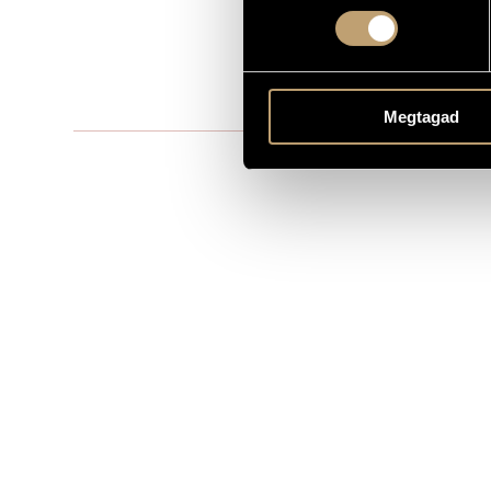
1
ELŐADÓK SZÁMA
pf.
ELŐADÓI APPARÁTUS
0 perc
IDŐTARTAM
Megtagad
Editio Music
KOTTAKIADÓ / FORRÁS