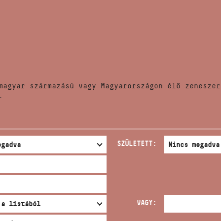
HÍREK
CÍM
VERSENYEK
EMAIL
infokozpont@bmc.hu
KIADVÁNYOK
TELEFON
magyar származású vagy Magyarországon élő zeneszer
KAPCSOLAT
.
NYITVA TARTÁS
SZÜLETETT:
VAGY: