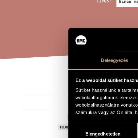
TÍPUS:
Beleegyezés
TIZ
A MŰ CÍME
Ez a weboldal sütiket haszn
Sütiket használunk a tartal
weboldalforgalmunk elemzésé
Kodály Zolt
ZENESZERZŐ
weboldalhasználatra vonatko
számukra vagy az Ön által ha
Tizenkét kis
EREDETI / MAGYAR CÍM
Hozzájárulás
Twelve Little
IDEGEN NYELVŰ / ANGOL CÍM
Elengedhetetlen
kiválasztása
Szólóhangsz
TÍPUS