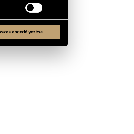
szes engedélyezése
Kulturális és Innovációs Minisztérium
Nemzeti Kulturális Alap
Ferencváros