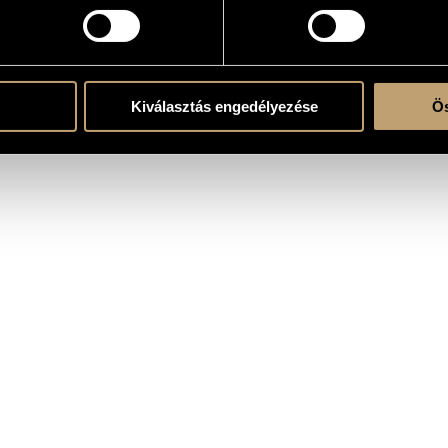
Kiválasztás engedélyezése
Ös
a Budapest, Z. 7029