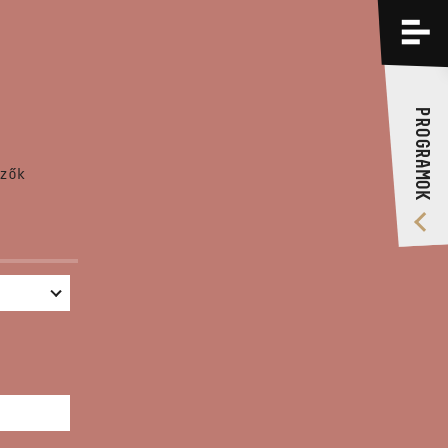
PROGRAMOK
KÉPZÉSEK
PROGRAMOK
RÓLUNK
zők
VIDEÓ GALÉRIA