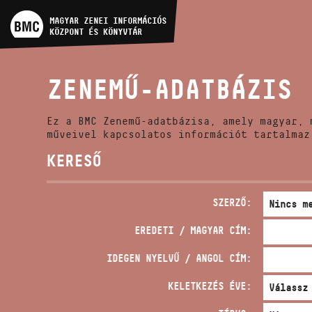
MŰVÉSZADATBÁZIS
MAGYAR ZENEI INFORMÁCIÓS
KÖZPONT ÉS KÖNYVTÁR
ZENEMŰ-ADATBÁZIS
ZENEMŰ-ADATBÁZIS
ZENEI KÖNYVTÁR, ONLINE
KATALÓGUS
Ez a BMC Zenemű-adatbázisa, amely magyar, 
műveivel kapcsolatos információt tartalmaz
KERESŐ
SZERZŐ:
EREDETI / MAGYAR CÍM:
IDEGEN NYELVŰ / ANGOL CÍM:
KELETKEZÉS ÉVE: