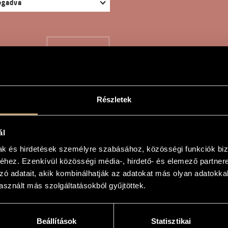
KERESÉS
Részletek
ENKÉT KIS DARAB ZONG
ál
mak és hirdetések személyre szabásához, közösségi funkciók biz
hez. Ezenkívül közösségi média-, hirdető- és elemező partner
án
zó adatait, akik kombinálhatják az adatokat más olyan adatokka
sznált más szolgáltatásokból gyűjtöttek.
 darab zongorára
 Pieces for Piano
Beállítások
Statisztikai
erre