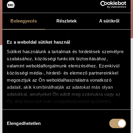
ÖSSZETETT KERESÉS
MŰVÉSZADATBÁZIS
ZENEMŰ-ADATBÁZIS
Beleegyezés
Részletek
A sütikről
KERESÉS
ZENEI KÖNYVTÁR, ONLINE KATALÓGUS
Ez a weboldal sütiket használ
Sütiket használunk a tartalmak és hirdetések személyre
szabásához, közösségi funkciók biztosításához,
INTERMEZZO PER
A MŰ CÍME
valamint weboldalforgalmunk elemzéséhez. Ezenkívül
TRIO D´ARCHI
közösségi média-, hirdető- és elemező partnereinkkel
megosztjuk az Ön weboldalhasználatra vonatkozó
adatait, akik kombinálhatják az adatokat más olyan
Kodály Zoltán
ZENESZERZŐ
adatokkal, amelyeket Ön adott meg számukra vagy az
Ön által használt más szolgáltatásokból gyűjtöttek.
Intermezzo per trio d´archi
EREDETI /
MAGYAR CÍM
Intermezzo per trio d´archi
IDEGEN
Hozzájárulás
NYELVŰ /
Elengedhetetlen
ANGOL CÍM
kiválasztása
1905
A MŰ