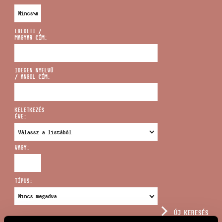
EREDETI /
MAGYAR CÍM:
CÍM
IDEGEN NYELVŰ
/ ANGOL CÍM:
EMAIL
infokozpont@bmc.hu
KELETKEZÉS
ÉVE:
TELEFON
VAGY:
NYITVA TARTÁS
TÍPUS:
ÚJ KERESÉS