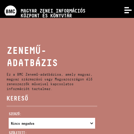
PROGRAMOK
MAGYAR ZENEI INFORMÁCIÓS
MENÜ
KÖZPONT ÉS KÖNYVTÁR
VERSENYEK
KÉPZÉSEK
ZENEMŰ-
ADATBÁZIS
KIADVÁNYOK
Ez a BMC Zenemű-adatbázisa, amely magyar,
RÓLUNK
magyar származású vagy Magyarországon élő
zeneszerzők műveivel kapcsolatos
információt tartalmaz.
KERESŐ
KAPCSOLAT
SZERZŐ:
VIDEÓ GALÉRIA
SZÜLETETT: