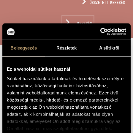
ÖSSZETETT KERESÉS
MŰVÉSZADATBÁZIS
ZENEMŰ-ADATBÁZIS
KERESÉS
ZENEI KÖNYVTÁR, ONLINE KATALÓGUS
Beleegyezés
Részletek
A sütikről
KÉT ÉNEK OP. 5
A MŰ CÍME
Ez a weboldal sütiket használ
- MÉLY
Sütiket használunk a tartalmak és hirdetések személyre
FÉRFIHANGRA
szabásához, közösségi funkciók biztosításához,
ZENEKARRAL
valamint weboldalforgalmunk elemzéséhez. Ezenkívül
közösségi média-, hirdető- és elemező partnereinkkel
megosztjuk az Ön weboldalhasználatra vonatkozó
Kodály Zoltán
ZENESZERZŐ
adatait, akik kombinálhatják az adatokat más olyan
adatokkal, amelyeket Ön adott meg számukra vagy az
Két ének Op. 5 - mély férfihangra zenekarral
EREDETI /
MAGYAR CÍM
Ön által használt más szolgáltatásokból gyűjtöttek.