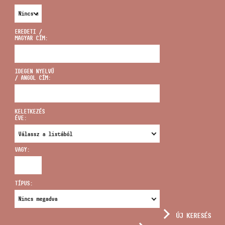
EREDETI /
MAGYAR CÍM:
CÍM
IDEGEN NYELVŰ
/ ANGOL CÍM:
EMAIL
infokozpont@bmc.hu
KELETKEZÉS
ÉVE:
TELEFON
VAGY:
NYITVA TARTÁS
TÍPUS:
ÚJ KERESÉS