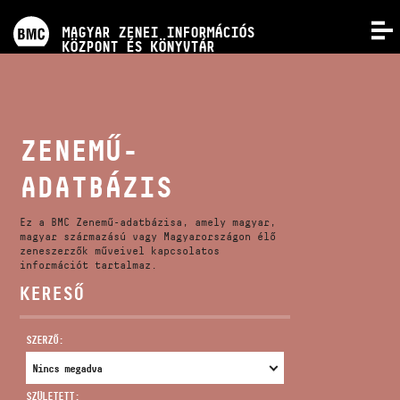
PROGRAMOK
MAGYAR ZENEI INFORMÁCIÓS
MENÜ
KÖZPONT ÉS KÖNYVTÁR
VERSENYEK
KÉPZÉSEK
ZENEMŰ-
ADATBÁZIS
KIADVÁNYOK
Ez a BMC Zenemű-adatbázisa, amely magyar,
RÓLUNK
magyar származású vagy Magyarországon élő
zeneszerzők műveivel kapcsolatos
információt tartalmaz.
KERESŐ
KAPCSOLAT
SZERZŐ:
VIDEÓ GALÉRIA
SZÜLETETT: