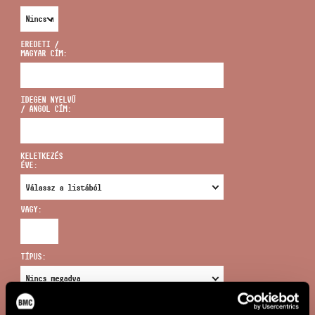
EREDETI /
MAGYAR CÍM:
CÍM
IDEGEN NYELVŰ
/ ANGOL CÍM:
EMAIL
infokozpont@bmc.hu
KELETKEZÉS
ÉVE:
TELEFON
VAGY:
NYITVA TARTÁS
TÍPUS:
ÚJ KERESÉS