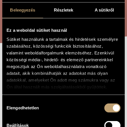
ÖSSZETETT KERESÉS
MŰVÉSZADATBÁZIS
Beleegyezés
Részletek
A sütikről
ZENEMŰ-ADATBÁZIS
KERESÉS
ZENEI KÖNYVTÁR, ONLINE KATALÓGUS
Ez a weboldal sütiket használ
Sütiket használunk a tartalmak és hirdetések személyre
szabásához, közösségi funkciók biztosításához,
valamint weboldalforgalmunk elemzéséhez. Ezenkívül
A CSŐSZ ÉS A
közösségi média-, hirdető- és elemező partnereinkkel
A MŰ CÍME
megosztjuk az Ön weboldalhasználatra vonatkozó
NYÚL
adatait, akik kombinálhatják az adatokat más olyan
adatokkal, amelyeket Ön adott meg számukra vagy az
Pócs Katalin
Ön által használt más szolgáltatásokból gyűjtöttek.
ZENESZERZŐ
A csősz és a nyúl
EREDETI /
Hozzájárulás
MAGYAR CÍM
Elengedhetetlen
kiválasztása
The fieldguard and the bunny
IDEGEN
NYELVŰ /
ANGOL CÍM
2006
Beállítások
A MŰ