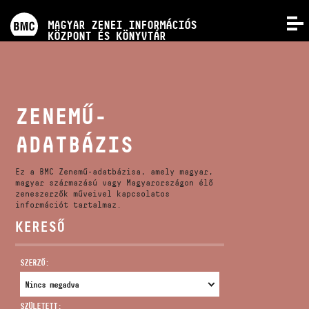
PROGRAMOK
MAGYAR ZENEI INFORMÁCIÓS
MENÜ
KÖZPONT ÉS KÖNYVTÁR
VERSENYEK
KÉPZÉSEK
ZENEMŰ-
ADATBÁZIS
KIADVÁNYOK
Ez a BMC Zenemű-adatbázisa, amely magyar,
RÓLUNK
magyar származású vagy Magyarországon élő
zeneszerzők műveivel kapcsolatos
információt tartalmaz.
KERESŐ
KAPCSOLAT
SZERZŐ:
VIDEÓ GALÉRIA
SZÜLETETT: