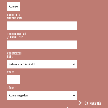
EREDETI /
MAGYAR CÍM:
CÍM
IDEGEN NYELVŰ
/ ANGOL CÍM:
EMAIL
infokozpont@bmc.hu
KELETKEZÉS
ÉVE:
TELEFON
VAGY:
NYITVA TARTÁS
TÍPUS:
ÚJ KERESÉS