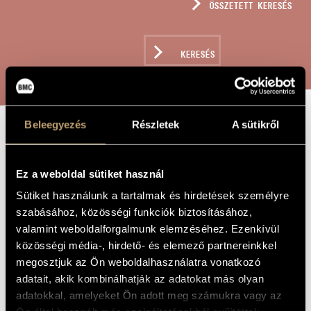
ÖSSZETETT KERESÉS
MŰVÉSZADATBÁZIS
ZENEMŰ-ADATBÁZIS
KERESÉS
ZENEI KÖNYVTÁR, ONLINE KATALÓGUS
Beleegyezés
Részletek
A sütikről
CSENDES MISE
A MŰ CÍME
Ez a weboldal sütiket használ
Kodály Zoltán
ZENESZERZŐ
Sütiket használunk a tartalmak és hirdetések személyre
szabásához, közösségi funkciók biztosításához,
Csendes mise
EREDETI /
MAGYAR CÍM
valamint weboldalforgalmunk elemzéséhez. Ezenkívül
Quiet Mass
közösségi média-, hirdető- és elemező partnereinkkel
IDEGEN
NYELVŰ /
megosztjuk az Ön weboldalhasználatra vonatkozó
ANGOL CÍM
adatait, akik kombinálhatják az adatokat más olyan
Orgonára
ALCÍM
adatokkal, amelyeket Ön adott meg számukra vagy az
1942
A MŰ