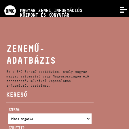
PROGRAMOK
MAGYAR ZENEI INFORMÁCIÓS
MENÜ
KÖZPONT ÉS KÖNYVTÁR
VERSENYEK
KÉPZÉSEK
ZENEMŰ-
ADATBÁZIS
KIADVÁNYOK
Ez a BMC Zenemű-adatbázisa, amely magyar,
RÓLUNK
magyar származású vagy Magyarországon élő
zeneszerzők műveivel kapcsolatos
információt tartalmaz.
KERESŐ
KAPCSOLAT
SZERZŐ:
VIDEÓ GALÉRIA
SZÜLETETT: