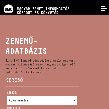
PROGRAMOK
MAGYAR ZENEI INFORMÁCIÓS
MENÜ
KÖZPONT ÉS KÖNYVTÁR
VERSENYEK
KÉPZÉSEK
ZENEMŰ-
ADATBÁZIS
KIADVÁNYOK
Ez a BMC Zenemű-adatbázisa, amely magyar,
RÓLUNK
magyar származású vagy Magyarországon élő
zeneszerzők műveivel kapcsolatos
információt tartalmaz.
KERESŐ
KAPCSOLAT
SZERZŐ:
VIDEÓ GALÉRIA
SZÜLETETT: