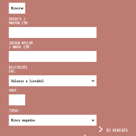
EREDETI /
MAGYAR CÍM:
CÍM
IDEGEN NYELVŰ
/ ANGOL CÍM:
EMAIL
infokozpont@bmc.hu
KELETKEZÉS
ÉVE:
TELEFON
VAGY:
NYITVA TARTÁS
TÍPUS:
ÚJ KERESÉS