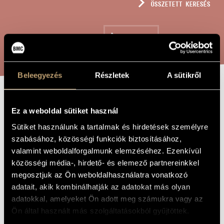
ÖSSZETETT KERESÉS
MŰVÉSZADATBÁZIS
ZENEMŰ-ADATBÁZIS
KERESÉS
ZENEI KÖNYVTÁR, ONLINE KATALÓGUS
Beleegyezés
Részletek
A sütikről
BALETTZENE
A MŰ CÍME
Ez a weboldal sütiket használ
(SÁRKÁNYTÁNC)
Sütiket használunk a tartalmak és hirdetések személyre
A HÁRY
szabásához, közösségi funkciók biztosításához,
JÁNOSBÓL -
valamint weboldalforgalmunk elemzéséhez. Ezenkívül
közösségi média-, hirdető- és elemező partnereinkkel
ZENEKARRA
megosztjuk az Ön weboldalhasználatra vonatkozó
adatait, akik kombinálhatják az adatokat más olyan
adatokkal, amelyeket Ön adott meg számukra vagy az
Kodály Zoltán
ZENESZERZŐ
Ön által használt más szolgáltatásokból gyűjtöttek.
Balettzene (Sárkánytánc) a Háry Jánosból - zenekarra
EREDETI /