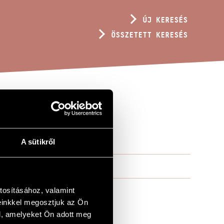
ÚJ KERESÉS
ÖSSZETETT KERESÉS
A sütikről
tosításához, valamint
einkkel megosztjuk az Ön
l, amelyeket Ön adott meg