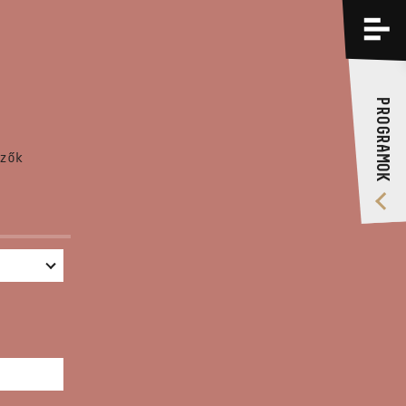
PROGRAMOK
KÉPZÉSEK
PROGRAMOK
RÓLUNK
zők
VIDEÓ GALÉRIA