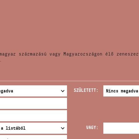
HÍREK
CÍM
VERSENYEK
EMAIL
infokozpont@bmc.hu
KIADVÁNYOK
TELEFON
magyar származású vagy Magyarországon élő zeneszer
KAPCSOLAT
.
NYITVA TARTÁS
SZÜLETETT:
VAGY: