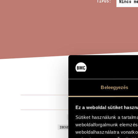
TÍPUS:
KIO
A MŰ CÍME
Beleegyezés
Szokolay Sá
ZENESZERZŐ
Ez a weboldal sütiket haszn
Kiolvasó, Op
Sütiket használunk a tartal
EREDETI / MAGYAR CÍM
weboldalforgalmunk elemzésé
Counting Out
IDEGEN NYELVŰ / ANGOL CÍM
weboldalhasználatra vonatko
Szoprán szól
ALCÍM