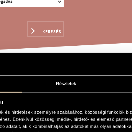
KERESÉS
LVASÓ, OP. 140
Részletek
ndor
ál
. 140
mak és hirdetések személyre szabásához, közösségi funkciók biz
hez. Ezenkívül közösségi média-, hirdető- és elemező partner
, Op. 140
zó adatait, akik kombinálhatják az adatokat más olyan adatokka
óra és népi zenekarra