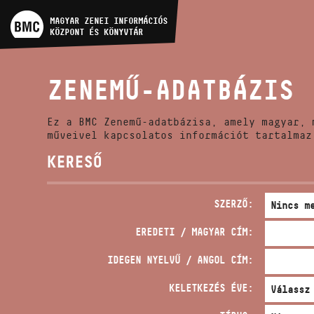
MŰVÉSZADATBÁZIS
MAGYAR ZENEI INFORMÁCIÓS
KÖZPONT ÉS KÖNYVTÁR
ZENEMŰ-ADATBÁZIS
ZENEMŰ-ADATBÁZIS
ZENEI KÖNYVTÁR, ONLINE
KATALÓGUS
Ez a BMC Zenemű-adatbázisa, amely magyar, 
műveivel kapcsolatos információt tartalmaz
KERESŐ
SZERZŐ:
EREDETI / MAGYAR CÍM:
IDEGEN NYELVŰ / ANGOL CÍM:
KELETKEZÉS ÉVE: