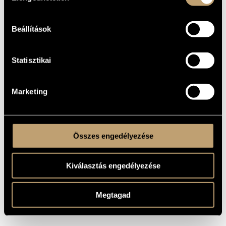
For soprano solo and folk ensemble
SUBTITLE
1978
YEAR OF
COMPOSITION
Beállítások
Solo voice(s) with chamber orchestra
TYPE
S. solo - folk ensemble
Statisztikai
INSTRUMENTATION
7 min
DURATION
Marketing
One movement
MOVEMENTS,
PARTS
popular text(s)
TEXT
Hungarian
Összes engedélyezése
LANGUAGE
Legend Art Publishing
PUBLISHER /
Available here!
SOURCE
Kiválasztás engedélyezése
Megtagad