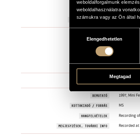
weboldalforgalmunk elemzésé
to Gábor Kó
weboldalhasználatra vonatko
AJÁNLÁS
számukra vagy az Ön által ha
1995
A MŰ KELETKEZÉSI ÉVE
Hozzájárulás
Live and pr
TÍPUS
Elengedhetetlen
kiválasztása
1
ELŐADÓK SZÁMA
marimba, t
ELŐADÓI APPARÁTUS
8 perc
IDŐTARTAM
Megtagad
One movem
TÉTELEK, RÉSZEK
1997, Mini F
BEMUTATÓ
MS
KOTTAKIADÓ / FORRÁS
Recording o
HANGFELVÉTELEK
Recorded at 
MEGJEGYZÉSEK, TOVÁBBI INFO