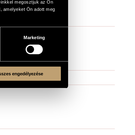
einkkel megosztjuk az Ön
l, amelyeket Ön adott meg
Marketing
szes engedélyezése