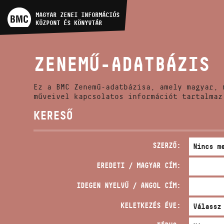
MŰVÉSZADATBÁZIS
MAGYAR ZENEI INFORMÁCIÓS
KÖZPONT ÉS KÖNYVTÁR
ZENEMŰ-ADATBÁZIS
ZENEMŰ-ADATBÁZIS
ZENEI KÖNYVTÁR, ONLINE
KATALÓGUS
Ez a BMC Zenemű-adatbázisa, amely magyar, 
műveivel kapcsolatos információt tartalmaz
KERESŐ
SZERZŐ:
EREDETI / MAGYAR CÍM:
IDEGEN NYELVŰ / ANGOL CÍM:
KELETKEZÉS ÉVE: