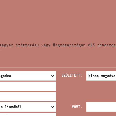
HÍREK
CÍM
VERSENYEK
EMAIL
infokozpont@bmc.hu
KIADVÁNYOK
TELEFON
magyar származású vagy Magyarországon élő zeneszer
KAPCSOLAT
.
NYITVA TARTÁS
SZÜLETETT:
VAGY: