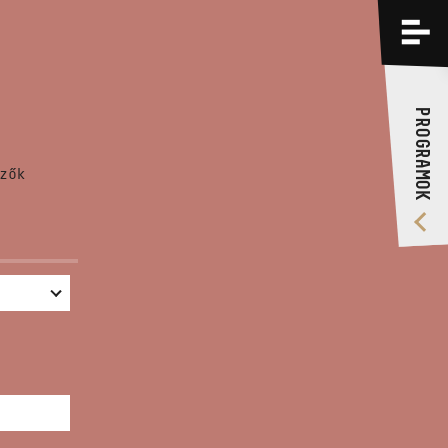
PROGRAMOK
KÉPZÉSEK
PROGRAMOK
RÓLUNK
zők
VIDEÓ GALÉRIA