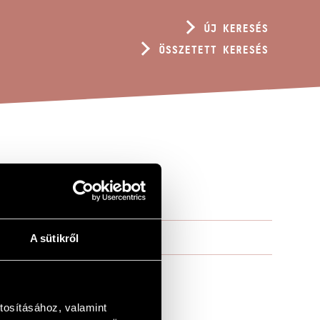
ÚJ KERESÉS
ÖSSZETETT KERESÉS
A sütikről
tosításához, valamint