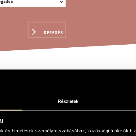
KERESÉS
OLI ÜZENETEK
Részletek
tek
ál
m the Past
mak és hirdetések személyre szabásához, közösségi funkciók biz
s hangszalagra