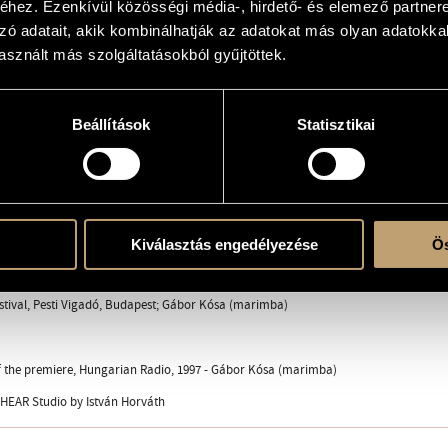
hez. Ezenkívül közösségi média-, hirdető- és elemező partner
sa
zó adatait, akik kombinálhatják az adatokat más olyan adatokka
sznált más szolgáltatásokból gyűjtöttek.
erecorded music
Beállítások
Statisztikai
ape
Kiválasztás engedélyezése
Ös
ent
estival, Pesti Vigadó, Budapest; Gábor Kósa (marimba)
f the premiere, Hungarian Radio, 1997 - Gábor Kósa (marimba)
HEAR Studio by István Horváth