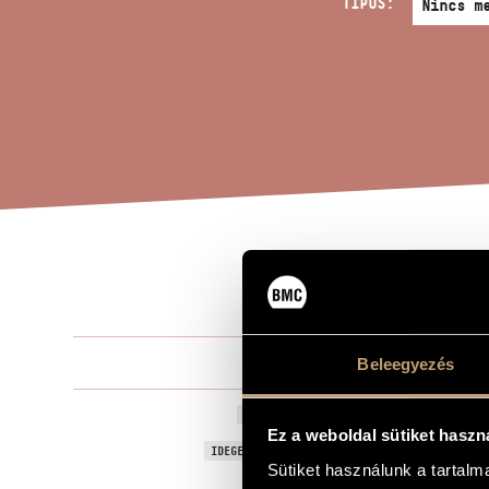
TÍPUS:
TÁV
A MŰ CÍME
Pócs Katalin
Beleegyezés
ZENESZERZŐ
Távoli üzene
EREDETI / MAGYAR CÍM
Ez a weboldal sütiket haszn
Messages fro
IDEGEN NYELVŰ / ANGOL CÍM
Sütiket használunk a tartal
Marimbára é
ALCÍM