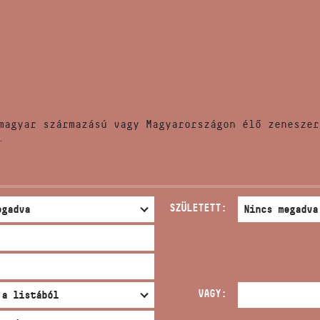
HÍREK
CÍM
VERSENYEK
EMAIL
infokozpont@bmc.hu
KIADVÁNYOK
TELEFON
magyar származású vagy Magyarországon élő zeneszer
KAPCSOLAT
.
NYITVA TARTÁS
SZÜLETETT:
VAGY: