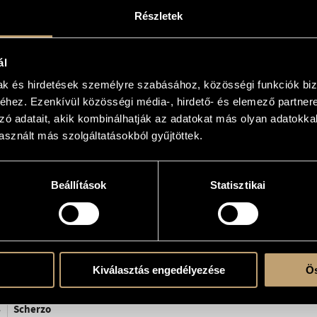
Részletek
erre
ál
mak és hirdetések személyre szabásához, közösségi funkciók biz
hez. Ezenkívül közösségi média-, hirdető- és elemező partner
zó adatait, akik kombinálhatják az adatokat más olyan adatokka
sznált más szolgáltatásokból gyűjtöttek.
Beállítások
Statisztikai
CD 31921, 2000 - István Kassai (pf.)
Prelude
Kiválasztás engedélyezése
Ös
Nocturne
Scherzo