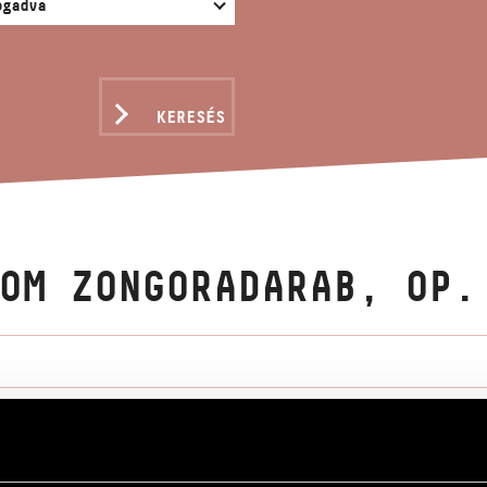
KERESÉS
OM ZONGORADARAB, OP.
radarab, Op. 7
Pieces, Op. 7