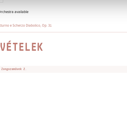
Orchestra available
tturno e Scherzo Diabolico, Op. 31
VÉTELEK
 Zongoraművek 2.