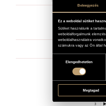
Beleegyezés
Szólóhangsz
TÍPUS
1
ELŐADÓK SZÁMA
Ez a weboldal sütiket haszn
pf.
ELŐADÓI APPARÁTUS
Sütiket használunk a tartal
9 perc
weboldalforgalmunk elemzésé
IDŐTARTAM
weboldalhasználatra vonatko
1. Prelude
számukra vagy az Ön által ha
TÉTELEK, RÉSZEK
2. Nocturne
3. Scherzo
Hozzájárulás
Elengedhetetlen
kiválasztása
Rahter
KOTTAKIADÓ / FORRÁS
Hungaroton H
HANGFELVÉTELEK
1 PERCES MINTA
1
Megtagad
2
3