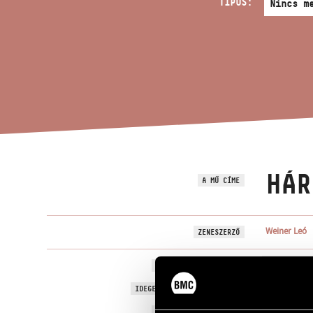
TÍPUS:
HÁR
A MŰ CÍME
Weiner Leó
ZENESZERZŐ
Három zongo
EREDETI / MAGYAR CÍM
Three Piano 
IDEGEN NYELVŰ / ANGOL CÍM
1910
A MŰ KELETKEZÉSI ÉVE