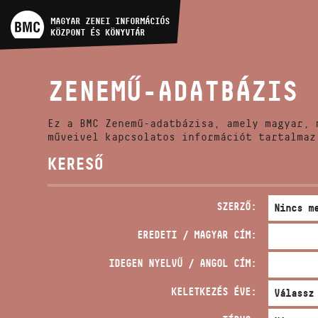
MŰVÉSZADATBÁZIS
MAGYAR ZENEI INFORMÁCIÓS
KÖZPONT ÉS KÖNYVTÁR
ZENEMŰ-ADATBÁZIS
ZENEMŰ-ADATBÁZIS
ZENEI KÖNYVTÁR, ONLINE
KATALÓGUS
Ez a BMC Zenemű-adatbázisa, amely magyar, 
műveivel kapcsolatos információt tartalmaz
KERESŐ
SZERZŐ:
EREDETI / MAGYAR CÍM:
IDEGEN NYELVŰ / ANGOL CÍM:
KELETKEZÉS ÉVE: