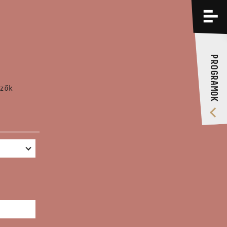
PROGRAMOK
KÉPZÉSEK
PROGRAMOK
RÓLUNK
zők
VIDEÓ GALÉRIA