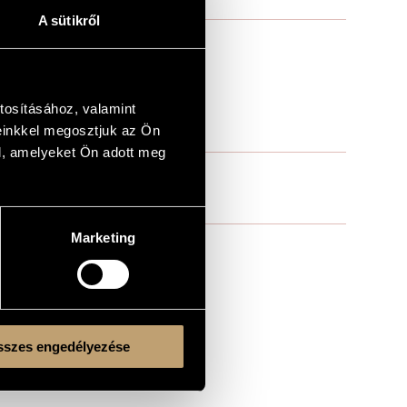
A sütikről
tosításához, valamint
einkkel megosztjuk az Ön
l, amelyeket Ön adott meg
Marketing
szes engedélyezése