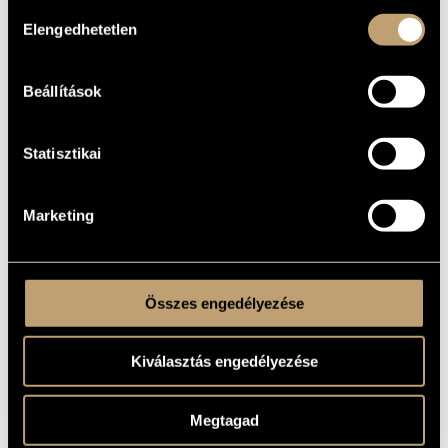
Hozzájárulás
zongoradarab Op.36; Három magyar népi tánc zongorára,
négy kézre
Elengedhetetlen
kiválasztása
MŰVEK
Beállítások
SZERZŐ
CÍM
Weiner Leó
Caprice
Statisztikai
Farsang - Humoreszk zongorára, Op.
Weiner Leó
5
Három kis négykezes zongoradarab,
Weiner Leó
Op. 36
Marketing
Weiner Leó
Három magyar népi tánc
Weiner Leó
Három zongoradarab, Op. 7
Weiner Leó
Katonásdi, Op. 16/b
Weiner Leó
Miniatur-Bilder, Op. 12
Összes engedélyezése
Weiner Leó
Passacaglia, Op. 17
Változatok egy magyar népdal
Weiner Leó
felett - két zongorára, Op. 32
Kiválasztás engedélyezése
Megtagad