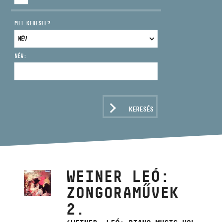
MIT KERESEL?
NÉV:
CÍM
EMAIL
infokozpont@bmc.hu
KERESÉS
TELEFON
NYITVA TARTÁS
WEINER LEÓ:
ZONGORAMŰVEK
2.