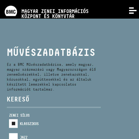
PROGRAMOK
MAGYAR ZENEI INFORMÁCIÓS
MENÜ
KÖZPONT ÉS KÖNYVTÁR
VERSENYEK
KÉPZÉSEK
MŰVÉSZADATBÁZIS
KIADVÁNYOK
Ez a BMC Művészadatbázisa, amely magyar,
magyar származású vagy Magyarországon élő
zeneművészekkel, illetve zenekarokkal,
kórusokkal, együttesekkel és az általuk
RÓLUNK
készített lemezekkel kapcsolatos
információt tartalmaz.
KERESŐ
KAPCSOLAT
ZENEI SÍLUS
VIDEÓ GALÉRIA
KLASSZIKUS
JAZZ