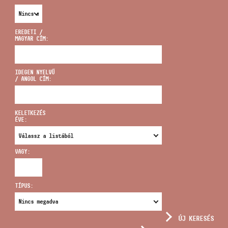
EREDETI /
MAGYAR CÍM:
CÍM
IDEGEN NYELVŰ
/ ANGOL CÍM:
EMAIL
infokozpont@bmc.hu
KELETKEZÉS
ÉVE:
TELEFON
VAGY:
NYITVA TARTÁS
TÍPUS:
ÚJ KERESÉS