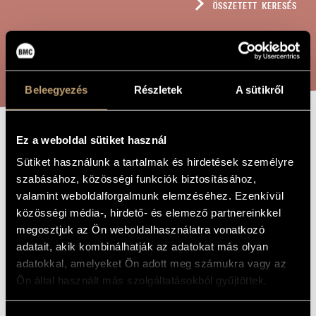
ÖSSZETETT KERESÉS
MŰVÉSZADATBÁZIS
ZENEMŰ-ADATBÁZIS
KERESÉS
ZENEI KÖNYVTÁR, ONLINE KATALÓGUS
Beleegyezés
Részletek
A sütikről
Ez a weboldal sütiket használ
PSALMUS 7
A MŰ CÍME
Sütiket használunk a tartalmak és hirdetések személyre
szabásához, közösségi funkciók biztosításához,
Jeney Zoltán
ZENESZERZŐ
valamint weboldalforgalmunk elemzéséhez. Ezenkívül
közösségi média-, hirdető- és elemező partnereinkkel
Psalmus 7
EREDETI /
megosztjuk az Ön weboldalhasználatra vonatkozó
MAGYAR CÍM
adatait, akik kombinálhatják az adatokat más olyan
Psalmus 7
IDEGEN
NYELVŰ /
adatokkal, amelyeket Ön adott meg számukra vagy az
ANGOL CÍM
Ön által használt más szolgáltatásokból gyűjtöttek.
Tenorszólóra, férfikarra és kamaraegyüttsre
ALCÍM
1992
A MŰ