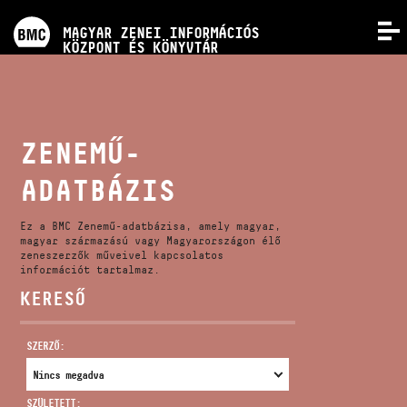
PROGRAMOK
MAGYAR ZENEI INFORMÁCIÓS
MENÜ
KÖZPONT ÉS KÖNYVTÁR
VERSENYEK
KÉPZÉSEK
ZENEMŰ-
ADATBÁZIS
KIADVÁNYOK
Ez a BMC Zenemű-adatbázisa, amely magyar,
RÓLUNK
magyar származású vagy Magyarországon élő
zeneszerzők műveivel kapcsolatos
információt tartalmaz.
KERESŐ
KAPCSOLAT
SZERZŐ:
VIDEÓ GALÉRIA
SZÜLETETT: