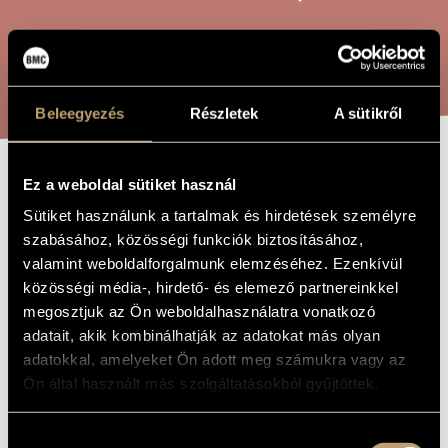
ARTIST DATABASE
COMPOSITION DATABASE
SEARCH
MUSIC LIBRARY, ONLINE CATALOG
Beleegyezés
Részletek
A sütikről
Ez a weboldal sütiket használ
PSALMUS 7
TITLE OF
THE WORK
Sütiket használunk a tartalmak és hirdetések személyre
szabásához, közösségi funkciók biztosításához,
Jeney Zoltán
COMPOSER
valamint weboldalforgalmunk elemzéséhez. Ezenkívül
közösségi média-, hirdető- és elemező partnereinkkel
Psalmus 7
ORIGINAL /
megosztjuk az Ön weboldalhasználatra vonatkozó
HUNGARIAN
TITLE
adatait, akik kombinálhatják az adatokat más olyan
Psalmus 7
FOREIGN
adatokkal, amelyeket Ön adott meg számukra vagy az
LANGUAGE /
Ön által használt más szolgáltatásokból gyűjtöttek.
ENGLISH
TITLE
For tenor solo, male choir and chamber ensemble
SUBTITLE
Hozzájárulás