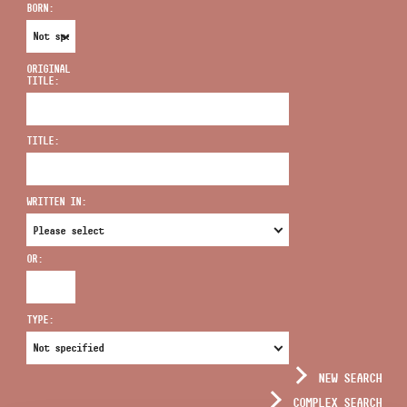
BORN:
ORIGINAL
TITLE:
ADDRESS
TITLE:
EMAIL
infokozpont@bmc.hu
WRITTEN IN:
PHONE
OR:
OPENING HOURS
TYPE:
NEW SEARCH
COMPLEX SEARCH