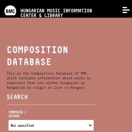
PROGRAMS
HUNGARIAN MUSIC INFORMATION
MENU
CENTER & LIBRARY
COMPETITIONS
TRAININGS
COMPOSITION
DATABASE
RELEASES
This is the Composition Database of BMC,
ABOUT US
which includes information about works by
composers that are either Hungarian or
Hungarian by origin or live in Hungary.
SEARCH
CONTACT
COMPOSER /
AUTHOR:
VIDEO GALLERY