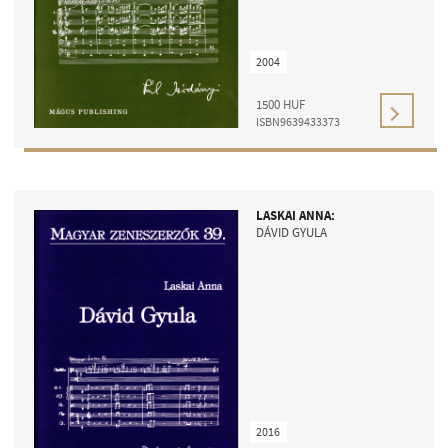
2004
1500
HUF
ISBN9639433373
LASKAI ANNA:
DÁVID GYULA
2016