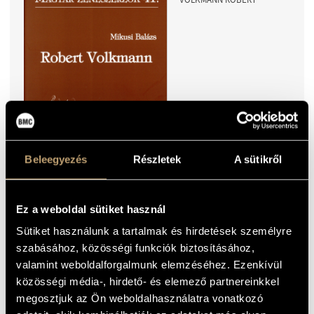
2020
Beleegyezés
Részletek
A sütikről
1500
HUF
ISBN9876158060141
Ez a weboldal sütiket használ
Sütiket használunk a tartalmak és hirdetések személyre
szabásához, közösségi funkciók biztosításához,
NÉMETH G. ISTVÁN:
CSÍKY BOLDIZSÁR (ANGOL)
valamint weboldalforgalmunk elemzéséhez. Ezenkívül
közösségi média-, hirdető- és elemező partnereinkkel
megosztjuk az Ön weboldalhasználatra vonatkozó