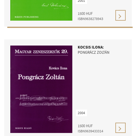
2001
MŰVÉSZADATBÁZIS
1500
HUF
ZENEMŰ-ADATBÁZIS
ISBN9638278943
ZENEI KÖNYVTÁR, ONLINE KATALÓGUS
KOCSIS ILONA:
PONGRÁCZ ZOLTÁN
2004
1500
HUF
ISBN9639433314