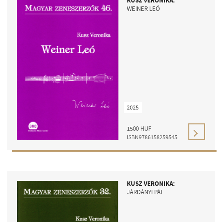
KUSZ VERONIKA:
WEINER LEÓ
2025
1500
HUF
ISBN9786158259545
KUSZ VERONIKA:
JÁRDÁNYI PÁL