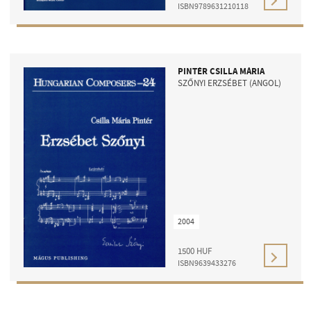
ISBN9789631210118
PINTÉR CSILLA MÁRIA
SZŐNYI ERZSÉBET (ANGOL)
2004
1500
HUF
ISBN9639433276