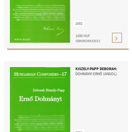
2002
1500
HUF
ISBN9639433012
CÍM
EMAIL
infokozpont@bmc.hu
KISZELY-PAPP DEBORAH:
TELEFON
DOHNÁNYI ERNŐ (ANGOL)
NYITVA TARTÁS