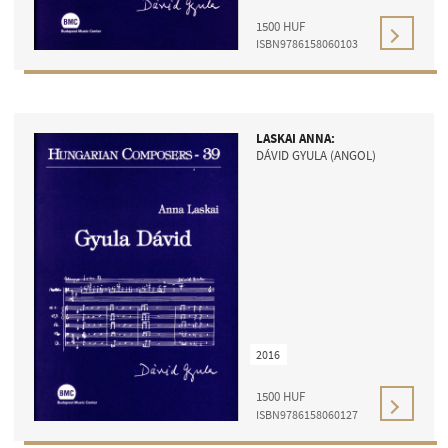
1500
HUF
ISBN9786158060103
LASKAI ANNA:
DÁVID GYULA (ANGOL)
2016
1500
HUF
ISBN9786158060127