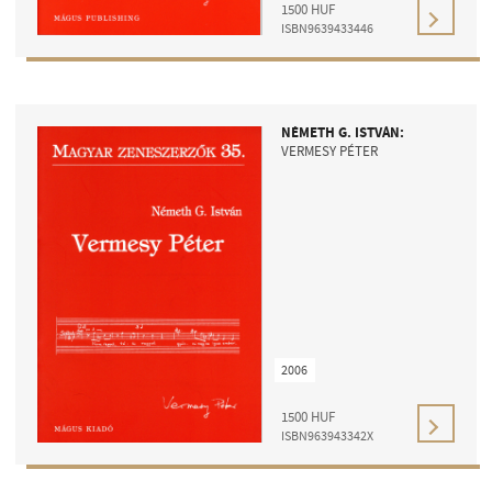
1500
HUF
ISBN9639433446
NÉMETH G. ISTVÁN:
VERMESY PÉTER
2006
1500
HUF
ISBN963943342X