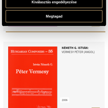
Kiválasztás engedélyezése
2003
Megtagad
1500
HUF
ISBN9639433195
NÉMETH G. ISTVÁN:
VERMESY PÉTER (ANGOL)
2006