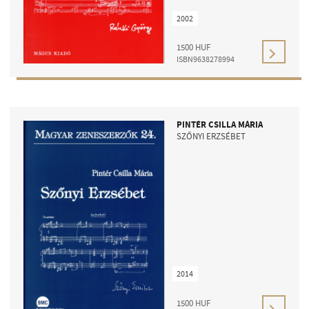
2002
1500
HUF
ISBN9638278994
PINTÉR CSILLA MÁRIA
SZŐNYI ERZSÉBET
2014
1500
HUF