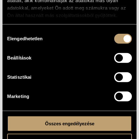
adatait, akik kombinálhatják az adatokat más olyan
adatokkal, amelyeket Ön adott meg számukra vagy az
Ön által használt más szolgáltatásokból gyűjtöttek.
Hozzájárulás
2004
Elengedhetetlen
kiválasztása
1500
HUF
ISBN9639433292
Beállítások
Statisztikai
NÉMETH G. ISTVÁN:
CSÍKY BOLDIZSÁR
Marketing
Összes engedélyezése