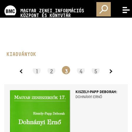
PROGRAMOK
MAGYAR ZENEI INFORMÁCIÓS
MENÜ
KÖZPONT ÉS KÖNYVTÁR
VERSENYEK
KÉPZÉSEK
KIADVÁNYOK
KIADVÁNYOK
1
2
3
4
5
RÓLUNK
KISZELY-PAPP DEBORAH:
DOHNÁNYI ERNŐ
KAPCSOLAT
VIDEÓ GALÉRIA