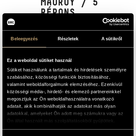
MAUROY / 5
MŰVÉSZADATBÁZIS
RÉPONS
ZENEMŰ-ADATBÁZIS
Album
ZENEI KÖNYVTÁR, ONLINE KATALÓGUS
Beleegyezés
Részletek
A sütikről
ALAPADATOK
Hungaroton
KIADÓ
HCD 31869
Ez a weboldal sütiket használ
KATALÓGUSSZÁMA
1999
MEGJELENÉS
Sütiket használunk a tartalmak és hirdetések személyre
ÉVE
szabásához, közösségi funkciók biztosításához,
Részletes adatok
RÉSZLETEK
valamint weboldalforgalmunk elemzéséhez. Ezenkívül
Vashegyi György
ELŐADÓK
közösségi média-, hirdető- és elemező partnereinkkel
megosztjuk az Ön weboldalhasználatra vonatkozó
Bárány Péter
/
Csereklyei Andrea
/
Demjén András
/
Drucker
KÖZREMŰKÖDŐK
Péter
/
Gavodi Zoltán
/
Kalmanovits Zoltán
/
Kiss Noémi
/
adatait, akik kombinálhatják az adatokat más olyan
Kovács István
adatokkal, amelyeket Ön adott meg számukra vagy az
András Regenhart - tenor
TOVÁBBI
Ön által használt más szolgáltatásokból gyűjtöttek.
KÖZREMŰKÖDŐK