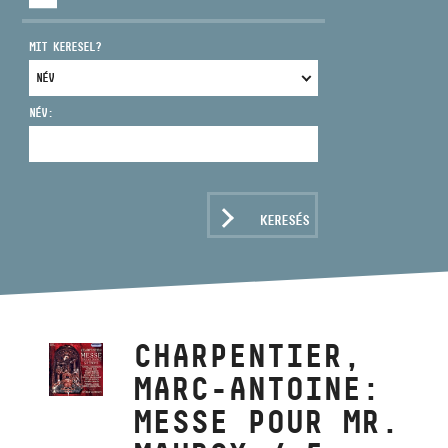
MIT KERESEL?
NÉV:
CÍM
EMAIL
infokozpont@bmc.hu
KERESÉS
TELEFON
NYITVA TARTÁS
CHARPENTIER,
MARC-ANTOINE:
MESSE POUR MR.