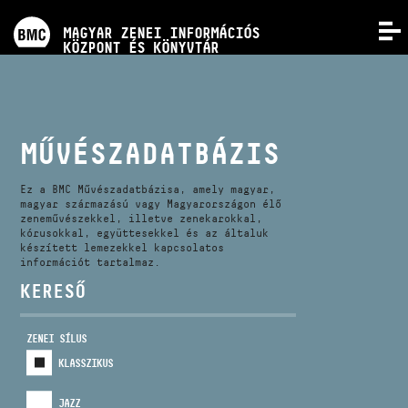
PROGRAMOK
MAGYAR ZENEI INFORMÁCIÓS
MENÜ
KÖZPONT ÉS KÖNYVTÁR
VERSENYEK
KÉPZÉSEK
MŰVÉSZADATBÁZIS
KIADVÁNYOK
Ez a BMC Művészadatbázisa, amely magyar,
magyar származású vagy Magyarországon élő
zeneművészekkel, illetve zenekarokkal,
kórusokkal, együttesekkel és az általuk
RÓLUNK
készített lemezekkel kapcsolatos
információt tartalmaz.
KERESŐ
KAPCSOLAT
ZENEI SÍLUS
VIDEÓ GALÉRIA
KLASSZIKUS
JAZZ