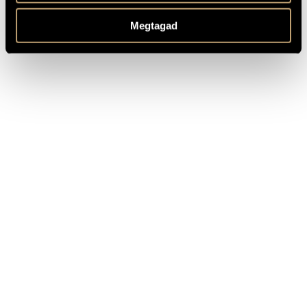
Solti Árpád
Trois chansons
Bella Máté
Visions
Megtagad