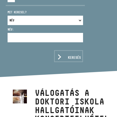
MIT KERESEL?
NÉV:
CÍM
EMAIL
infokozpont@bmc.hu
KERESÉS
TELEFON
NYITVA TARTÁS
VÁLOGATÁS A
DOKTORI ISKOLA
HALLGATÓINAK