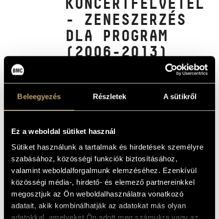
KONCERTFELVÉTELE
MŰVÉSZADATBÁZIS
- ZENESZERZÉS
ZENEMŰ-ADATBÁZIS
DLA PROGRAM
(2006-2013)
ZENEI KÖNYVTÁR, ONLINE KATALÓGUS
(A SELECTION OF THE BEST
CONCERT PERFORMANCES OF THE
DOCTORAL STUDENTS - COMPOSITION
DLA PROGRAMME (2006-2013))
Beleegyezés
Részletek
A sütikről
Album
ALAPADATOK
Ez a weboldal sütiket használ
Sütiket használunk a tartalmak és hirdetések személyre
Bella Máté
/
Bolcsó Bálint
/
Futó Balázs
/
Horváth Balázs
/
SZERZŐK
Horváth Bálint
/
Megyeri Krisztina
/
Solti Árpád
szabásához, közösségi funkciók biztosításához,
Liszt Ferenc Zeneművészeti Egyetem
KIADÓ
valamint weboldalforgalmunk elemzéséhez. Ezenkívül
közösségi média-, hirdető- és elemező partnereinkkel
KATALÓGUSSZÁMA
megosztjuk az Ön weboldalhasználatra vonatkozó
2013
MEGJELENÉS
ÉVE
adatait, akik kombinálhatják az adatokat más olyan
adatokkal, amelyeket Ön adott meg számukra vagy az