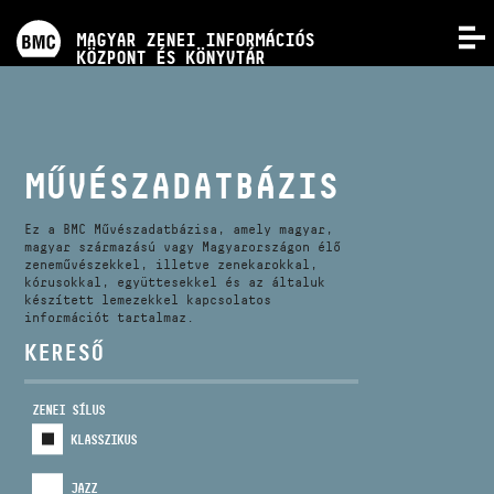
PROGRAMOK
MAGYAR ZENEI INFORMÁCIÓS
MENÜ
KÖZPONT ÉS KÖNYVTÁR
VERSENYEK
KÉPZÉSEK
MŰVÉSZADATBÁZIS
KIADVÁNYOK
Ez a BMC Művészadatbázisa, amely magyar,
magyar származású vagy Magyarországon élő
zeneművészekkel, illetve zenekarokkal,
kórusokkal, együttesekkel és az általuk
RÓLUNK
készített lemezekkel kapcsolatos
információt tartalmaz.
KERESŐ
KAPCSOLAT
ZENEI SÍLUS
VIDEÓ GALÉRIA
KLASSZIKUS
JAZZ