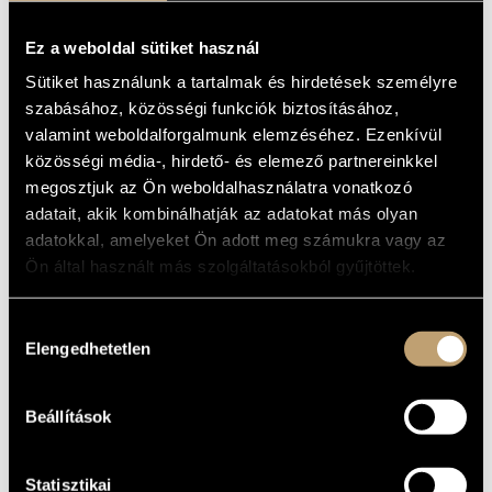
12 mikrolúdium vonósnégyesre
ALCÍM
Ez a weboldal sütiket használ
to the City of Witten
AJÁNLÁS
Sütiket használunk a tartalmak és hirdetések személyre
1978
A MŰ
KELETKEZÉSI
szabásához, közösségi funkciók biztosításához,
ÉVE
valamint weboldalforgalmunk elemzéséhez. Ezenkívül
közösségi média-, hirdető- és elemező partnereinkkel
Kamarazene
TÍPUS
megosztjuk az Ön weboldalhasználatra vonatkozó
4
ELŐADÓK
SZÁMA
adatait, akik kombinálhatják az adatokat más olyan
adatokkal, amelyeket Ön adott meg számukra vagy az
strings: 2 vl., vla., vlc.
ELŐADÓI
APPARÁTUS
Ön által használt más szolgáltatásokból gyűjtöttek.
9 perc
IDŐTARTAM
Hozzájárulás
1.
TÉTELEK,
2. (quasi allegretto)
Elengedhetetlen
RÉSZEK
kiválasztása
3.
4. Presto
5. Lontano, calmo, appena sentito
6.
7.
Beállítások
8. Con slancio
9. Leggiero/Pesante, con moto
10. Molto agitato
11.
Statisztikai
12. Leggiero, con moto, non dolce