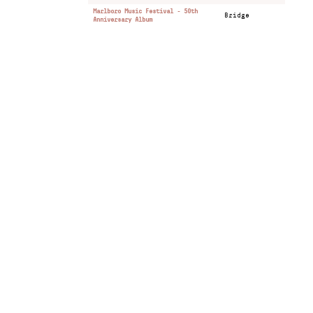
Marlboro Music Festival - 50th
Bridge
Anniversary Album