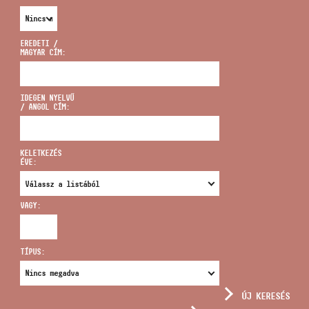
EREDETI /
MAGYAR CÍM:
CÍM
IDEGEN NYELVŰ
/ ANGOL CÍM:
EMAIL
infokozpont@bmc.hu
KELETKEZÉS
ÉVE:
TELEFON
VAGY:
NYITVA TARTÁS
TÍPUS:
ÚJ KERESÉS