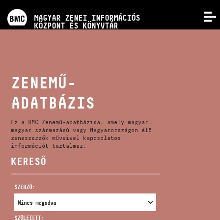
PROGRAMOK
MAGYAR ZENEI INFORMÁCIÓS
MENÜ
KÖZPONT ÉS KÖNYVTÁR
VERSENYEK
KÉPZÉSEK
ZENEMŰ-
ADATBÁZIS
KIADVÁNYOK
Ez a BMC Zenemű-adatbázisa, amely magyar,
RÓLUNK
magyar származású vagy Magyarországon élő
zeneszerzők műveivel kapcsolatos
információt tartalmaz.
KERESŐ
KAPCSOLAT
SZERZŐ:
VIDEÓ GALÉRIA
SZÜLETETT: