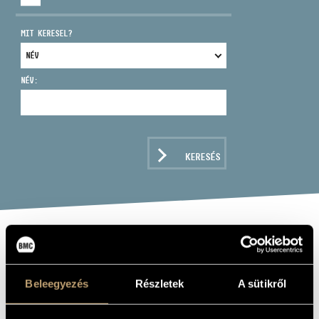
MIT KERESEL?
NÉV:
CÍM
EMAIL
infokozpont@bmc.hu
KERESÉS
TELEFON
NYITVA TARTÁS
SANCTUS:
CLASSICAL
Beleegyezés
Részletek
A sütikről
MUSIC FOR