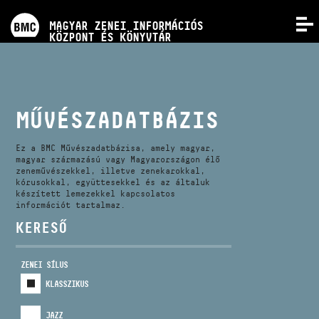
PROGRAMOK
MAGYAR ZENEI INFORMÁCIÓS
MENÜ
KÖZPONT ÉS KÖNYVTÁR
VERSENYEK
KÉPZÉSEK
MŰVÉSZADATBÁZIS
KIADVÁNYOK
Ez a BMC Művészadatbázisa, amely magyar,
magyar származású vagy Magyarországon élő
zeneművészekkel, illetve zenekarokkal,
kórusokkal, együttesekkel és az általuk
RÓLUNK
készített lemezekkel kapcsolatos
információt tartalmaz.
KERESŐ
KAPCSOLAT
ZENEI SÍLUS
VIDEÓ GALÉRIA
KLASSZIKUS
JAZZ