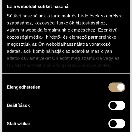
REFLEXTION AND
MŰVÉSZADATBÁZIS
Ez a weboldal sütiket használ
MEDITATION
Sütiket használunk a tartalmak és hirdetések személyre
ZENEMŰ-ADATBÁZIS
szabásához, közösségi funkciók biztosításához,
Album
valamint weboldalforgalmunk elemzéséhez. Ezenkívül
ZENEI KÖNYVTÁR, ONLINE KATALÓGUS
közösségi média-, hirdető- és elemező partnereinkkel
ALAPADATOK
megosztjuk az Ön weboldalhasználatra vonatkozó
Naxos
KIADÓ
adatait, akik kombinálhatják az adatokat más olyan
8.556704
adatokkal, amelyeket Ön adott meg számukra vagy az
KATALÓGUSSZÁMA
Ön által használt más szolgáltatásokból gyűjtöttek.
1999
MEGJELENÉS
ÉVE
Részletes adatok
RÉSZLETEK
Hozzájárulás
Elengedhetetlen
kiválasztása
Failoni Kamarazenekar (Budapest Failoni Chamber
KÖZREMŰKÖDŐK
Orchestra)
/
Kodály Vonósnégyes (Kodály Quartet)
/
Magyar
Rádió Énekkara (Hungarian Radio Choir)
/
Magyar Állami
Operaház Zenekara
/
Magyar Állami Operaház Énekkara
/
Beállítások
Antal Mátyás
/
Kiss József
Magdalena Hajossyova, Slovak Philharmonic Chorus, Slovak
TOVÁBBI
Philharmonic Orchestra, Zdenek Kosler, Priti Coles, Kosice
KÖZREMŰKÖDŐK
Teachers' Choir, Camerata Cassovia, Johannes Wildner, ...
Statisztikai