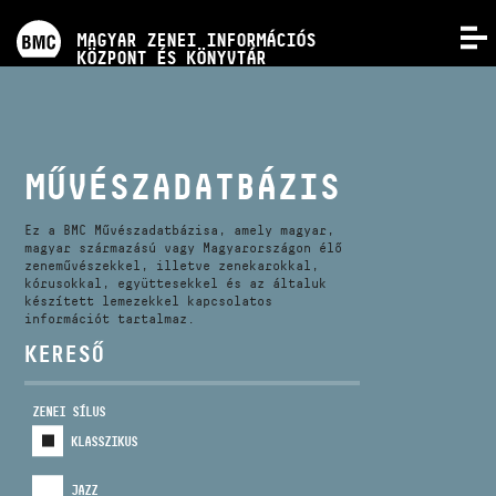
PROGRAMOK
MAGYAR ZENEI INFORMÁCIÓS
MENÜ
KÖZPONT ÉS KÖNYVTÁR
VERSENYEK
KÉPZÉSEK
MŰVÉSZADATBÁZIS
KIADVÁNYOK
Ez a BMC Művészadatbázisa, amely magyar,
magyar származású vagy Magyarországon élő
zeneművészekkel, illetve zenekarokkal,
kórusokkal, együttesekkel és az általuk
RÓLUNK
készített lemezekkel kapcsolatos
információt tartalmaz.
KERESŐ
KAPCSOLAT
ZENEI SÍLUS
VIDEÓ GALÉRIA
KLASSZIKUS
JAZZ