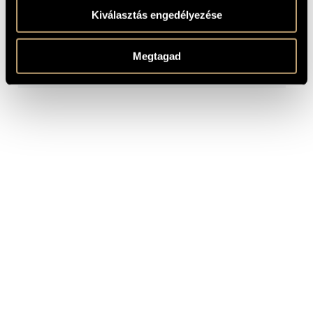
98
(Fifty Years of
Hungaroton - Singers)
Kiválasztás engedélyezése
Ránki György: Pomádé
A felvétel
király új ruhája
HCD
2001
Hungaroton
1968-ban
31971
(Ránki, György: King
készült
Pomádé's New Clothes)
Megtagad
HCD
Puccini, Giacomo:
2001
Hungaroton
12648-
2 CD
Manon Lescaut
49