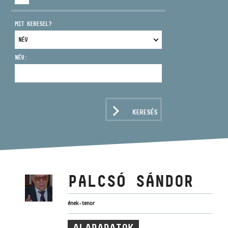
MIT KERESEL?
NÉV:
CÍM
EMAIL
infokozpont@bmc.hu
KERESÉS
TELEFON
NYITVA TARTÁS
PALCSÓ SÁNDOR
ének - tenor