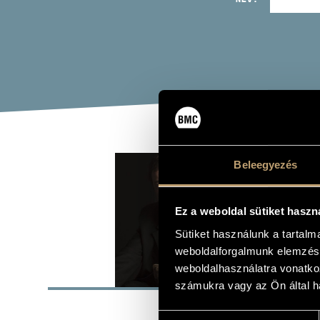
NAG
Beleegyezés
zongora
Ez a weboldal sütiket haszn
Sütiket használunk a tartal
weboldalforgalmunk elemzésé
weboldalhasználatra vonatko
ALAP
számukra vagy az Ön által ha
Mátészalka
SZÜLETÉSI HELY
Hozzájárulás