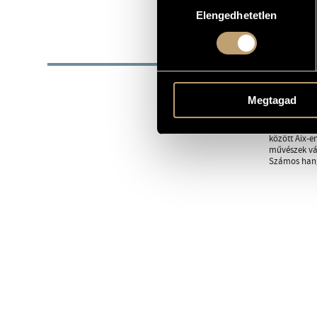
1960
SZÜLETÉSI DÁTUM
Elengedhetetlen
kiválasztása
BIOG
Első zongora
Miklósné és 
Megtagad
díja irányít
szólistaként
Hangversenyz
között Aix-e
művészek vál
Számos hangl