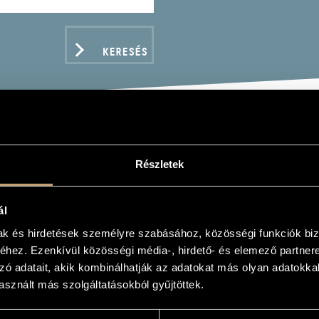
KERESÉS
Y PÉTER
Részletek
ál
mak és hirdetések személyre szabásához, közösségi funkciók biz
hez. Ezenkívül közösségi média-, hirdető- és elemező partner
zó adatait, akik kombinálhatják az adatokat más olyan adatokka
ADATOK
sznált más szolgáltatásokból gyűjtöttek.