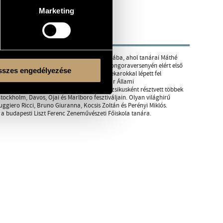
Marketing
iban alakuló Különleges Tehetségek Iskolájába, ahol tanárai Máthé
tályába került. A Magyar Rádió 1979-es zongoraversenyén elért első
szes engedélyezése
a külföldi koncertéletnek. Olyan neves zenekarokkal lépett fel
armonikusok, a Finn Rádiózenekar, a Magyar Állami
ia jelentős koncerttermeiben. Kamaramuzsikusként résztvett többek
tockholm, Davos, Ojai és Marlboro fesztiváljain. Olyan világhirű
giero Ricci, Bruno Giuranna, Kocsis Zoltán és Perényi Miklós.
a budapesti Liszt Ferenc Zeneművészeti Főiskola tanára.