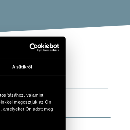
A sütikről
tosításához, valamint
einkkel megosztjuk az Ön
l, amelyeket Ön adott meg