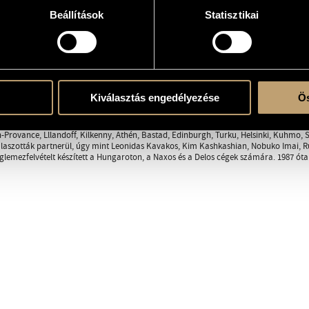
Beállítások
Statisztikai
RÁFIA
DISZKOGRÁFIA
tanára Dávid Margit volt. Nyolcéves korában felvételt nyert a Zeneakadémia akkor
Rados Ferenc voltak. 1975-ben a Zeneakadémia zongora szakán Zempléni Kornél osz
Kiválasztás engedélyezése
Ös
otta rá a szakma és a közönség figyelmét. Azóta rendszeres résztvevője az itthoni és 
, mint a Tokyo Szimfonikus Zenekar, a Yomiuri Szimfonikus Zenekar, a Helsinki Filh
enekar és a Magyar Rádió Zenekara. Szólóesteket adott Európa, Japán és Ausztrál
n-Provance, Lllandoff, Kilkenny, Athén, Bastad, Edinburgh, Turku, Helsinki, Kuhmo, S
aszották partnerül, úgy mint Leonidas Kavakos, Kim Kashkashian, Nobuko Imai, Rug
emezfelvételt készített a Hungaroton, a Naxos és a Delos cégek számára. 1987 óta 