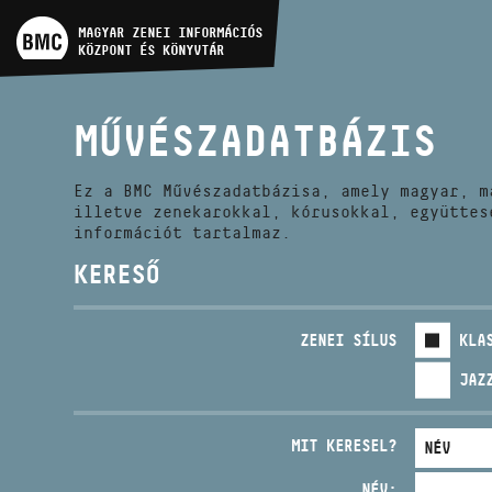
MŰVÉSZADATBÁZIS
MAGYAR ZENEI INFORMÁCIÓS
KÖZPONT ÉS KÖNYVTÁR
ZENEMŰ-ADATBÁZIS
MŰVÉSZADATBÁZIS
ZENEI KÖNYVTÁR, ONLINE
KATALÓGUS
Ez a BMC Művészadatbázisa, amely magyar, m
illetve zenekarokkal, kórusokkal, együttes
információt tartalmaz.
KERESŐ
ZENEI SÍLUS
KLA
JAZ
MIT KERESEL?
NÉV: