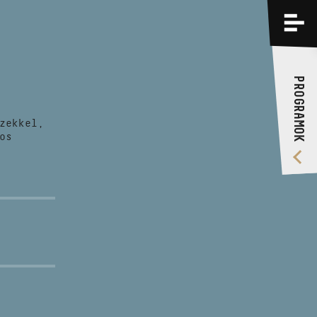
PROGRAMOK
KÉPZÉSEK
PROGRAMOK
RÓLUNK
zekkel,
VIDEÓ GALÉRIA
os