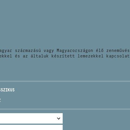
HÍREK
CÍM
VERSENYEK
EMAIL
infokozpont@bmc.hu
KIADVÁNYOK
TELEFON
agyar származású vagy Magyarországon élő zeneművés
KAPCSOLAT
ekkel és az általuk készített lemezekkel kapcsolat
NYITVA TARTÁS
SSZIKUS
Z