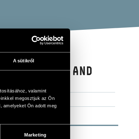
A sütikről
R RELAXING AND
tosításához, valamint
einkkel megosztjuk az Ön
l, amelyeket Ön adott meg
Marketing