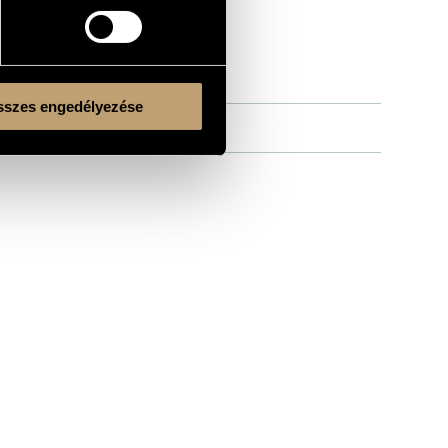
szes engedélyezése
/
Nagy Péter
/
Szokolay Balázs
Kulturális és Innovációs Minisztérium
Nemzeti Kulturális Alap
Ferencváros