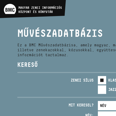
MŰVÉSZADATBÁZIS
MAGYAR ZENEI INFORMÁCIÓS
KÖZPONT ÉS KÖNYVTÁR
ZENEMŰ-ADATBÁZIS
MŰVÉSZADATBÁZIS
ZENEI KÖNYVTÁR, ONLINE
KATALÓGUS
Ez a BMC Művészadatbázisa, amely magyar, m
illetve zenekarokkal, kórusokkal, együttes
információt tartalmaz.
KERESŐ
ZENEI SÍLUS
KLA
JAZ
MIT KERESEL?
NÉV: