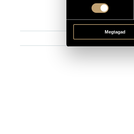
8.556606
KATALÓGUSSZÁMA
1998
MEGJELENÉS ÉVE
Részletes ad
RÉSZLETEK
Megtagad
Budapesti S
KÖZREMŰKÖDŐK