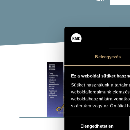
Beleegyezés
CLA
DRE
Ez a weboldal sütiket haszn
Sütiket használunk a tartal
weboldalforgalmunk elemzésé
Album
weboldalhasználatra vonatko
számukra vagy az Ön által ha
ALAP
Hozzájárulás
Naxos
KIADÓ
Elengedhetetlen
kiválasztása