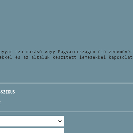
HÍREK
CÍM
VERSENYEK
EMAIL
infokozpont@bmc.hu
KIADVÁNYOK
TELEFON
agyar származású vagy Magyarországon élő zeneművés
KAPCSOLAT
ekkel és az általuk készített lemezekkel kapcsolat
NYITVA TARTÁS
SSZIKUS
Z