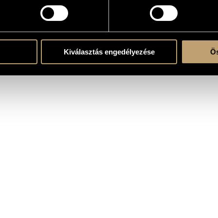
atok
Kiválasztás engedélyezése
Ös
zimfonikus Zenekar (Budapest Symphony Orchestra)
/
Jandó Jenő
/
Michael Halász