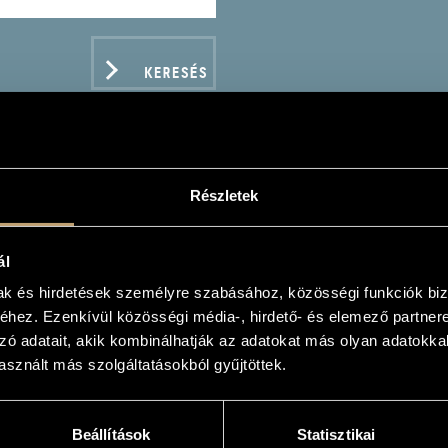
KERESÉS
Részletek
SSICAL FAVOURITES FO
AMING
ál
mak és hirdetések személyre szabásához, közösségi funkciók biz
hez. Ezenkívül közösségi média-, hirdető- és elemező partner
zó adatait, akik kombinálhatják az adatokat más olyan adatokka
sznált más szolgáltatásokból gyűjtöttek.
ADATOK
Beállítások
Statisztikai