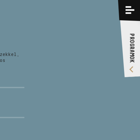
PROGRAMOK
KÉPZÉSEK
PROGRAMOK
RÓLUNK
zekkel,
VIDEÓ GALÉRIA
os