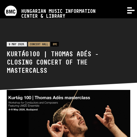
PROGRAMS
HUNGARIAN MUSIC INFORMATION
MENU
CENTER & LIBRARY
COMPETITIONS
TRAININGS
9 MAY 2026.
CONCERT HALL
BMC
KURTÁG100 | THOMAS ADÉS -
CLOSING CONCERT OF THE
RELEASES
MASTERCALSS
ABOUT US
CONTACT
VIDEO GALLERY