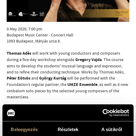
9 May 2026, 7:00 pm
Budapest Music Center - Concert Hall
1093 Budapest, Mátyás utca 8.
ADDRESS
Thomas Adès
will work with young conductors and composers
EMAIL
Gregory Vajda
during a five-day workshop alongside
. The course
infokozpont@bmc.hu
aims to develop the students' musical language and expression,
and to refine their conducting technique. Works by Thomas Adès,
PHONE
Péter Eötvös
György Kurtág
and
will be performed with the
UMZE Ensemble
Foundation’s regular partner, the
, as well as 4 new
OPENING HOURS
cimbalom solo pieces by the selected young composers of the
masterclass.
SHARE
4 cimbalom solo pieces
written by
PROGRAM:
Beleegyezés
Részletek
A sütikről
composer students of the masterclass,