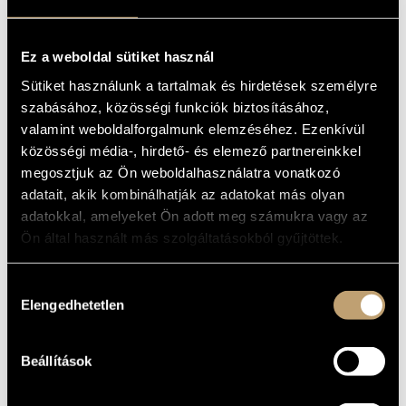
MUSIC II.
ARTIST DATABASE
(ATTENBERG, KURT: KAMARAZENE
II.)
COMPOSITION DATABASE
Ez a weboldal sütiket használ
Album
Sütiket használunk a tartalmak és hirdetések személyre
MUSIC LIBRARY, ONLINE CATALOG
szabásához, közösségi funkciók biztosításához,
BASIC DATA
valamint weboldalforgalmunk elemzéséhez. Ezenkívül
közösségi média-, hirdető- és elemező partnereinkkel
Marco Polo (Naxos)
LABEL
megosztjuk az Ön weboldalhasználatra vonatkozó
8.223405
CATALOGUE
NO.
adatait, akik kombinálhatják az adatokat más olyan
1993
adatokkal, amelyeket Ön adott meg számukra vagy az
DATE OF
RELEASE
Ön által használt más szolgáltatásokból gyűjtöttek.
More about the CD
DETAILS
Hozzájárulás
Balogh Ferenc
/
Kertész György
/
Kiss András
/
Magyari Imre
/
CONTRIBUTORS
Prunyi Ilona
Elengedhetetlen
kiválasztása
WORKS
Beállítások
COMPOSER
TITLE