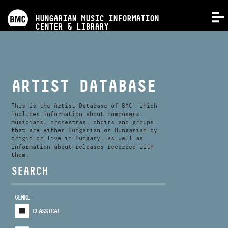
PROGRAMS
HUNGARIAN MUSIC INFORMATION
MENU
CENTER & LIBRARY
COMPETITIONS
TRAININGS
ARTIST DATABASE
RELEASES
This is the Artist Database of BMC, which
includes information about composers,
musicians, orchestras, choirs and groups
that are either Hungarian or Hungarian by
ABOUT US
origin or live in Hungary, as well as
information about releases recorded with
them.
CONTACT
SEARCH
GENRE
VIDEO GALLERY
CLASSICAL