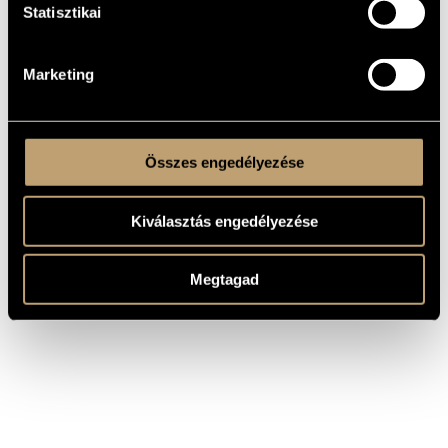
Statisztikai
Atterberg,
Horn Sonata in B Minor, Op.
Kurt
27
Atterberg,
Piano Quintet in C Major, Op.
Kurt
31
Marketing
Atterberg,
Suite No. 1, "Orientale"
Kurt
Összes engedélyezése
Kiválasztás engedélyezése
Megtagad