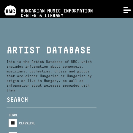
PROGRAMS
HUNGARIAN MUSIC INFORMATION
MENU
CENTER & LIBRARY
COMPETITIONS
TRAININGS
ARTIST DATABASE
RELEASES
This is the Artist Database of BMC, which
includes information about composers,
musicians, orchestras, choirs and groups
that are either Hungarian or Hungarian by
ABOUT US
origin or live in Hungary, as well as
information about releases recorded with
them.
CONTACT
SEARCH
GENRE
VIDEO GALLERY
CLASSICAL