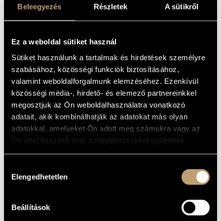
FERENC LISZT
Beleegyezés
Részletek
A sütikről
ARTIST DATABASE
AND GYÖRGY
LIGETI
COMPOSITION DATABASE
Ez a weboldal sütiket használ
MUSIC LIBRARY, ONLINE CATALOG
Album
Sütiket használunk a tartalmak és hirdetések személyre
szabásához, közösségi funkciók biztosításához,
BASIC DATA
valamint weboldalforgalmunk elemzéséhez. Ezenkívül
közösségi média-, hirdető- és elemező partnereinkkel
Ligeti György
/
Liszt Ferenc
COMPOSERS
megosztjuk az Ön weboldalhasználatra vonatkozó
BMC Records
LABEL
adatait, akik kombinálhatják az adatokat más olyan
BMC CD 095
CATALOGUE
adatokkal, amelyeket Ön adott meg számukra vagy az
NO.
Ön által használt más szolgáltatásokból gyűjtöttek.
2004
DATE OF
RELEASE
More about the CD
Hozzájárulás
DETAILS
Elengedhetetlen
kiválasztása
Csalog Gábor
PERFORMERS
WORKS
Beállítások