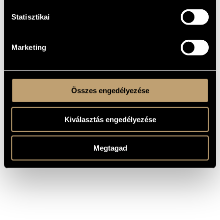
COMPOSER
TITLE
Statisztikai
Études pour piano - Deuxième livre
Ligeti György
/ Studies for piano - Second book
Études pour piano - Premier livre
Ligeti György
/ Studies for piano - First book
Marketing
Études pour piano - Troisième
Ligeti György
livre / Studies for piano - Third
book
Összes engedélyezése
Kiválasztás engedélyezése
Megtagad