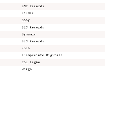
BMC Records
Teldec
Sony
BIS Records
Dynamic
BIS Records
Koch
L'empreinte Digitale
Col Legno
Wergo