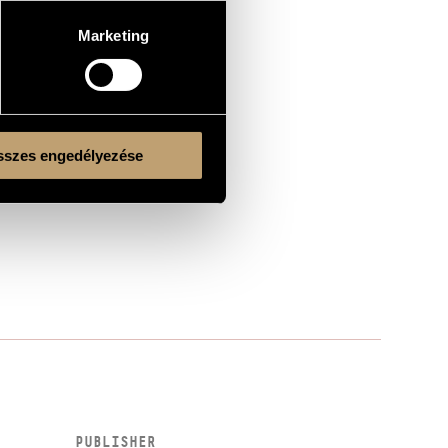
erre-Laurent Aimard (pf.)
Marketing
szes engedélyezése
PUBLISHER