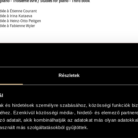
piano - Troisième livre / Studies for piano - Third book
diée à Étienne Courant
diée à Irina Kataeva
diée à Heinz-Otto Peitgen
diée à Fabienne Wyler
 solo
Részletek
ite on White (1995)
ál
r Irina (1997)
out de souffle (1998)
mak és hirdetések személyre szabásához, közösségi funkciók biz
non (2001)
hez. Ezenkívül közösségi média-, hirdető- és elemező partner
zó adatait, akik kombinálhatják az adatokat más olyan adatokka
yal Conservatory, Den Haag
sznált más szolgáltatásokból gyűjtöttek.
üdwestfunks Baden-Baden for the Donaueschinger Musiktage 1997
BC