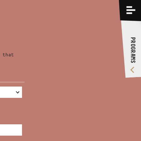
PROGRAMS
TRAININGS
PROGRAMS
ABOUT US
 that
VIDEO GALLERY