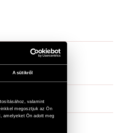
A sütikről
tosításához, valamint
einkkel megosztjuk az Ön
l, amelyeket Ön adott meg