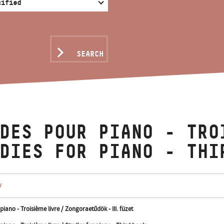
SEARCH
DES POUR PIANO - TRO
DIES FOR PIANO - THI
y
iano - Troisième livre / Zongoraetűdök - III. füzet