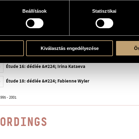
iener Konzerthaus & Commande de Radio France
 January 1996, Ligeti Festival, Koninklijk Conservatorium, Den Haag, Netherlands; Pi
Beállítások
Statisztikai
 October 1997, Donaueschinger Musiktage, Germany; Irina Kataeva (pf.)
 October 1998, BBC, London; Pierre-Laurent Aimard (pf.)
 May 2001, Konzerthaus, Vienna; Pierre-Laurent Aimard (pf.)
, ED 8541
Kiválasztás engedélyezése
Ös
Étude 15: dédiée &#224; Étienne Courant
Étude 16: dédiée &#224; Irina Kataeva
Étude 18: dédiée &#224; Fabienne Wyler
995 - 2001
ORDINGS