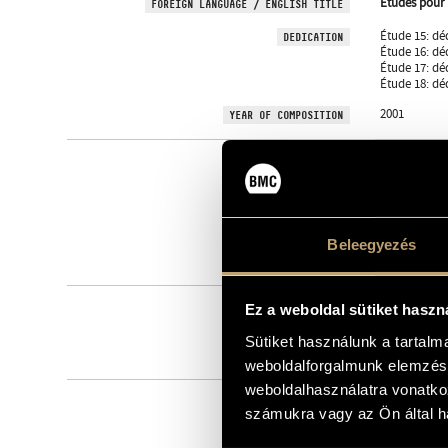
Études pour 
FOREIGN LANGUAGE / ENGLISH TITLE
Étude 15: dé
DEDICATION
Étude 16: dé
Étude 17: dé
Étude 18: dé
2001
YEAR OF COMPOSITION
Instrumental
TYPE
1
NUMBER OF PLAYERS
pf.
INSTRUMENTATION
Beleegyezés
10 min
DURATION
Étude 15: Wh
Ez a weboldal sütiket haszn
MOVEMENTS, PARTS
Étude 16: Pou
Étude 17: À b
Sütiket használunk a tartal
Étude 18: Ca
weboldalforgalmunk elemzésé
weboldalhasználatra vonatko
Étude 15: Ro
COMMISSIONED BY
számukra vagy az Ön által ha
Étude 16: S
Étude 17: B