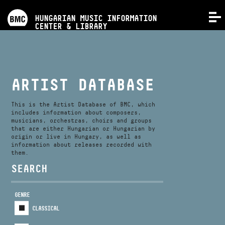
PROGRAMS
HUNGARIAN MUSIC INFORMATION
MENU
CENTER & LIBRARY
COMPETITIONS
TRAININGS
ARTIST DATABASE
RELEASES
This is the Artist Database of BMC, which
includes information about composers,
musicians, orchestras, choirs and groups
that are either Hungarian or Hungarian by
ABOUT US
origin or live in Hungary, as well as
information about releases recorded with
them.
CONTACT
SEARCH
GENRE
VIDEO GALLERY
CLASSICAL