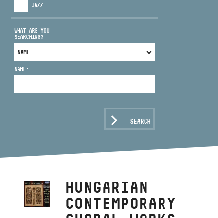
JAZZ
WHAT ARE YOU
SEARCHING?
ADDRESS
NAME:
EMAIL
infokozpont@bmc.hu
PHONE
SEARCH
OPENING HOURS
HUNGARIAN
CONTEMPORARY