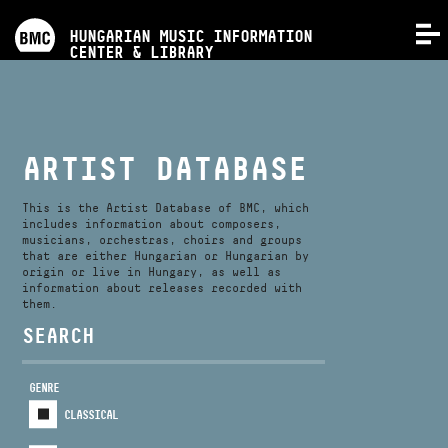
PROGRAMS
HUNGARIAN MUSIC INFORMATION
MENU
CENTER & LIBRARY
COMPETITIONS
TRAININGS
ARTIST DATABASE
RELEASES
This is the Artist Database of BMC, which
includes information about composers,
musicians, orchestras, choirs and groups
that are either Hungarian or Hungarian by
ABOUT US
origin or live in Hungary, as well as
information about releases recorded with
them.
CONTACT
SEARCH
GENRE
VIDEO GALLERY
CLASSICAL