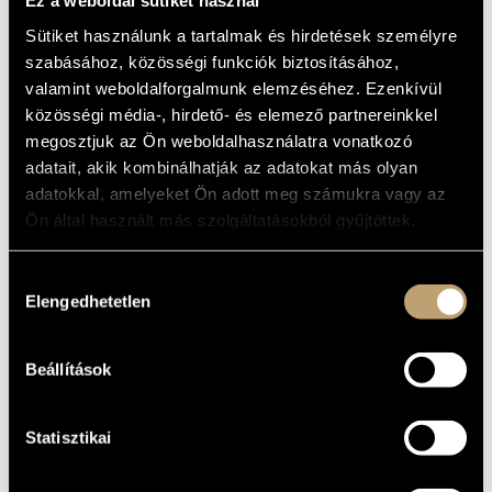
JÁTSZIK
Ez a weboldal sütiket használ
ARTIST DATABASE
Sütiket használunk a tartalmak és hirdetések személyre
Album
szabásához, közösségi funkciók biztosításához,
COMPOSITION DATABASE
valamint weboldalforgalmunk elemzéséhez. Ezenkívül
BASIC DATA
MUSIC LIBRARY, ONLINE CATALOG
közösségi média-, hirdető- és elemező partnereinkkel
megosztjuk az Ön weboldalhasználatra vonatkozó
Tihanyi László
COMPOSERS
adatait, akik kombinálhatják az adatokat más olyan
Hungaroton
LABEL
adatokkal, amelyeket Ön adott meg számukra vagy az
SLPX 11920
CATALOGUE
Ön által használt más szolgáltatásokból gyűjtöttek.
NO.
1977
DATE OF
RELEASE
Hozzájárulás
More about the LP
DETAILS
Elengedhetetlen
kiválasztása
LP
NOTE
Beállítások
Miskolci Szimfonikus Zenekar (North Hungarian Symphony
CONTRIBUTORS
Orchestra)
/
Kovács László
/
Matuz István
Works: Tihanyi: Tempophonia
FURTHER
Statisztikai
COMPOSERS,
WORKS