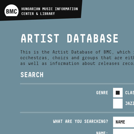
ARTIST DATABASE
HUNGARIAN MUSIC INFORMATION
CENTER & LIBRARY
COMPOSITION DATABASE
ARTIST DATABASE
MUSIC LIBRARY, ONLINE
CATALOG
This is the Artist Database of BMC, which 
orchestras, choirs and groups that are eit
as well as information about releases reco
SEARCH
GENRE
CLA
JAZ
WHAT ARE YOU SEARCHING?
NAME: