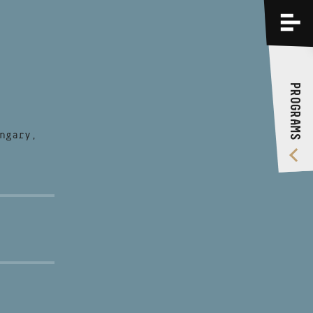
PROGRAMS
TRAININGS
PROGRAMS
ABOUT US
VIDEO GALLERY
ngary,