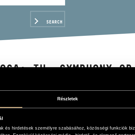
SEARCH
OSA: IV. SYMPHONY OP
N THE CITY'S OUTSKIR
A: IV. SZIMFÓNIA OP. 53 / TARDOS: A VÁRO
Részletek
ál
C DATA
mak és hirdetések személyre szabásához, közösségi funkciók biz
/
Tardos Béla