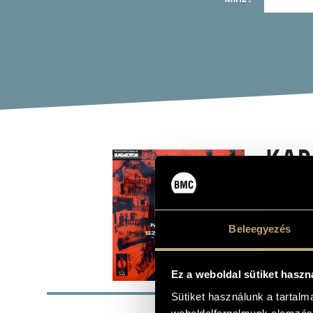
KAD
UPO
(KADOS
Beleegyezés
Album
Ez a weboldal sütiket haszn
BASI
Sütiket használunk a tartal
Kadosa Pál
COMPOSERS