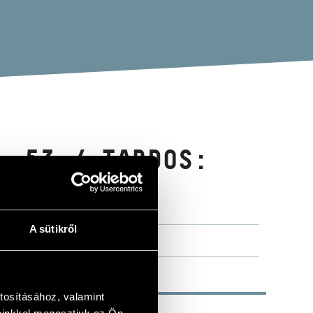
. 53 / TARDOS:
TS
S PEREMÉN )
A sütikről
tosításához, valamint