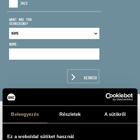
JAZZ
WHAT ARE YOU
SEARCHING?
ADDRESS
NAME:
EMAIL
infokozpont@bmc.hu
PHONE
SEARCH
OPENING HOURS
Beleegyezés
Részletek
A sütikről
BACH, JOHANN
SEBASTIAN: ST.
Ez a weboldal sütiket használ