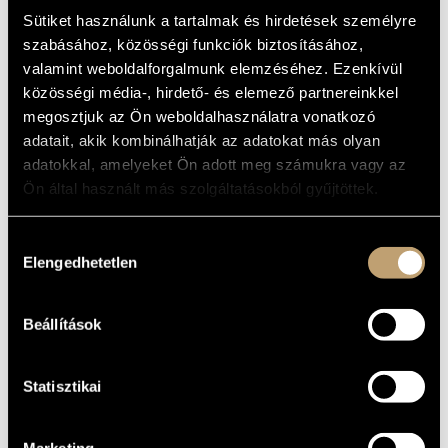
MATTHEW
ARTIST DATABASE
Sütiket használunk a tartalmak és hirdetések személyre
PASSION
szabásához, közösségi funkciók biztosításához,
COMPOSITION DATABASE
valamint weboldalforgalmunk elemzéséhez. Ezenkívül
Album
közösségi média-, hirdető- és elemező partnereinkkel
MUSIC LIBRARY, ONLINE CATALOG
megosztjuk az Ön weboldalhasználatra vonatkozó
BASIC DATA
adatait, akik kombinálhatják az adatokat más olyan
adatokkal, amelyeket Ön adott meg számukra vagy az
Naxos
LABEL
Ön által használt más szolgáltatásokból gyűjtöttek.
8.550832-34
CATALOGUE
NO.
1993
DATE OF
Hozzájárulás
RELEASE
Elengedhetetlen
kiválasztása
More about the CDs
DETAILS
3 CDs
NOTE
Beállítások
Budapesti Fesztiválkórus
/
Magyar Rádió Gyermekkórusa
CONTRIBUTORS
(Hungarian Radio Children´s Choi)
/
Magyar Állami Operaház
Zenekara
/
Gáti István
/
Mukk József
/
Németh Judit
/
Oberfrank Géza
/
Reményi János
/
Verebics Ibolya
Statisztikai