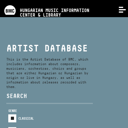
PROGRAMS
HUNGARIAN MUSIC INFORMATION
MENU
CENTER & LIBRARY
COMPETITIONS
TRAININGS
ARTIST DATABASE
RELEASES
This is the Artist Database of BMC, which
includes information about composers,
musicians, orchestras, choirs and groups
that are either Hungarian or Hungarian by
ABOUT US
origin or live in Hungary, as well as
information about releases recorded with
them.
CONTACT
SEARCH
GENRE
VIDEO GALLERY
CLASSICAL