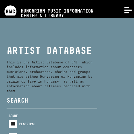
PROGRAMS
HUNGARIAN MUSIC INFORMATION
MENU
CENTER & LIBRARY
COMPETITIONS
TRAININGS
ARTIST DATABASE
RELEASES
This is the Artist Database of BMC, which
includes information about composers,
musicians, orchestras, choirs and groups
that are either Hungarian or Hungarian by
ABOUT US
origin or live in Hungary, as well as
information about releases recorded with
them.
CONTACT
SEARCH
GENRE
VIDEO GALLERY
CLASSICAL