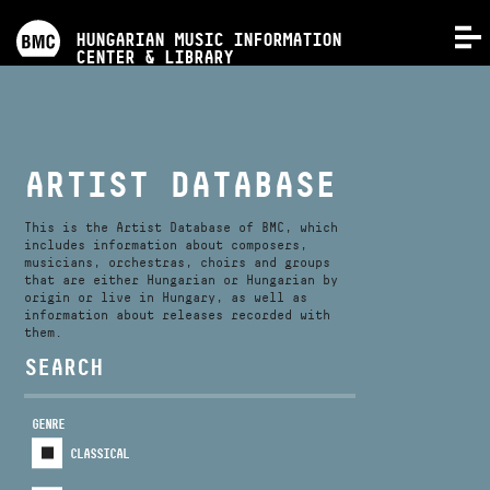
PROGRAMS
HUNGARIAN MUSIC INFORMATION
MENU
CENTER & LIBRARY
COMPETITIONS
TRAININGS
ARTIST DATABASE
RELEASES
This is the Artist Database of BMC, which
includes information about composers,
musicians, orchestras, choirs and groups
that are either Hungarian or Hungarian by
ABOUT US
origin or live in Hungary, as well as
information about releases recorded with
them.
CONTACT
SEARCH
GENRE
VIDEO GALLERY
CLASSICAL