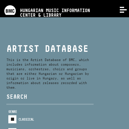
PROGRAMS
HUNGARIAN MUSIC INFORMATION
MENU
CENTER & LIBRARY
COMPETITIONS
TRAININGS
ARTIST DATABASE
RELEASES
This is the Artist Database of BMC, which
includes information about composers,
musicians, orchestras, choirs and groups
that are either Hungarian or Hungarian by
ABOUT US
origin or live in Hungary, as well as
information about releases recorded with
them.
CONTACT
SEARCH
GENRE
VIDEO GALLERY
CLASSICAL