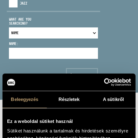
JAZZ
WHAT ARE YOU
SEARCHING?
ADDRESS
NAME:
EMAIL
infokozpont@bmc.hu
PHONE
SEARCH
OPENING HOURS
Beleegyezés
Részletek
A sütikről
LANTOS ZOLTÁN
Ez a weboldal sütiket használ
MIRRORWORLD:
Sütiket használunk a tartalmak és hirdetések személyre