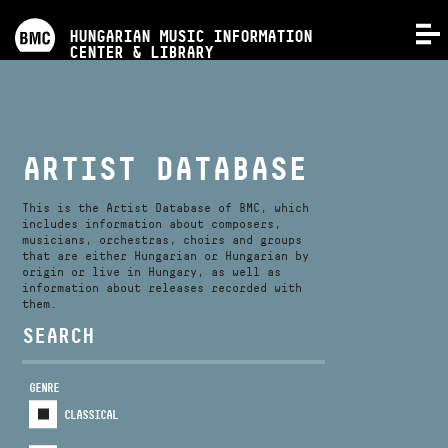
PROGRAMS
HUNGARIAN MUSIC INFORMATION
MENU
CENTER & LIBRARY
COMPETITIONS
TRAININGS
ARTIST DATABASE
RELEASES
This is the Artist Database of BMC, which
includes information about composers,
musicians, orchestras, choirs and groups
that are either Hungarian or Hungarian by
ABOUT US
origin or live in Hungary, as well as
information about releases recorded with
them.
CONTACT
SEARCH
GENRE
VIDEO GALLERY
CLASSICAL