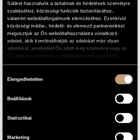
Sütiket használunk a tartalmak és hirdetések személyre
ARTIST DATABASE
szabásához, közösségi funkciók biztosításához,
Album
valamint weboldalforgalmunk elemzéséhez. Ezenkívül
COMPOSITION DATABASE
BASIC DATA
közösségi média-, hirdető- és elemező partnereinkkel
MUSIC LIBRARY, ONLINE CATALOG
megosztjuk az Ön weboldalhasználatra vonatkozó
Slam
LABEL
adatait, akik kombinálhatják az adatokat más olyan
SLAMCD 521
CATALOGUE
adatokkal, amelyeket Ön adott meg számukra vagy az
NO.
Ön által használt más szolgáltatásokból gyűjtöttek.
2010
DATE OF
RELEASE
More about this CD
DETAILS
Hozzájárulás
Elengedhetetlen
kiválasztása
Mezei Szilárd
PERFORMERS
Csík István
/
Ittzés Gergely
/
Márkos Albert
CONTRIBUTORS
Beállítások
Bogdan Rankovic - alto saxophone
ADDITIONAL
Branislav Aksin - trombone
CONTRIBUTORS
Ervin Malina - double bass
Milan Aleksic - piano
Statisztikai
Marketing