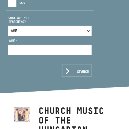
JAZZ
WHAT ARE YOU
SEARCHING?
ADDRESS
NAME:
EMAIL
infokozpont@bmc.hu
PHONE
SEARCH
OPENING HOURS
CHURCH MUSIC
OF THE