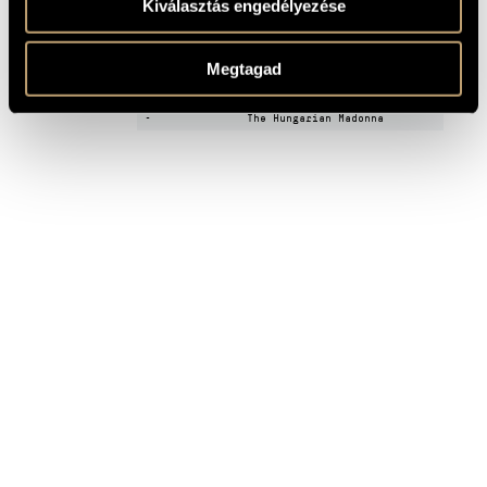
Kiválasztás engedélyezése
-
Missa Gratias agimus tibi...
-
Musica Festiva
Our Mother, the Blessed
Megtagad
-
Virgin - Chorale prelude
-
The Gregorian Sketches
-
The Hungarian Madonna