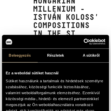
HUNGARIAN
ARTIST DATABASE
MILLENIUM -
ISTVÁN KOLOSS'
COMPOSITION DATABASE
COMPOSITIONS
MUSIC LIBRARY, ONLINE CATALOG
IN THE ST.
STEPHEN
BASILICA,
BUDAPEST
Beleegyezés
Részletek
A sütikről
(A MAGYAR MILLENNIUM
EGYHÁZZENÉJE - KOLOSS ISTVÁN
MŰVEI A SZENT ISTVÁN
Ez a weboldal sütiket használ
BAZILIKÁBAN)
Sütiket használunk a tartalmak és hirdetések személyre
Album
szabásához, közösségi funkciók biztosításához,
valamint weboldalforgalmunk elemzéséhez. Ezenkívül
BASIC DATA
közösségi média-, hirdető- és elemező partnereinkkel
megosztjuk az Ön weboldalhasználatra vonatkozó
Koloss István
COMPOSERS
adatait, akik kombinálhatják az adatokat más olyan