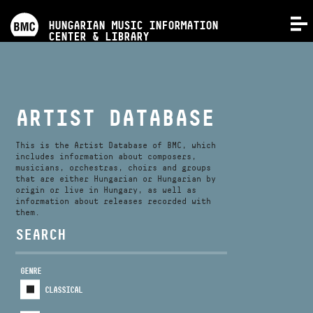
PROGRAMS
HUNGARIAN MUSIC INFORMATION
MENU
CENTER & LIBRARY
COMPETITIONS
TRAININGS
ARTIST DATABASE
RELEASES
This is the Artist Database of BMC, which
includes information about composers,
musicians, orchestras, choirs and groups
that are either Hungarian or Hungarian by
ABOUT US
origin or live in Hungary, as well as
information about releases recorded with
them.
CONTACT
SEARCH
GENRE
VIDEO GALLERY
CLASSICAL