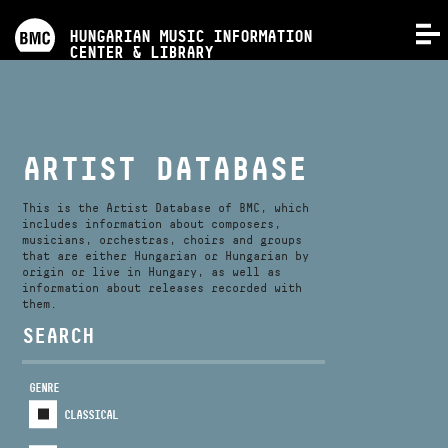
PROGRAMS
HUNGARIAN MUSIC INFORMATION
MENU
CENTER & LIBRARY
COMPETITIONS
TRAININGS
ARTIST DATABASE
RELEASES
This is the Artist Database of BMC, which
includes information about composers,
musicians, orchestras, choirs and groups
that are either Hungarian or Hungarian by
ABOUT US
origin or live in Hungary, as well as
information about releases recorded with
them.
CONTACT
SEARCH
GENRE
VIDEO GALLERY
CLASSICAL