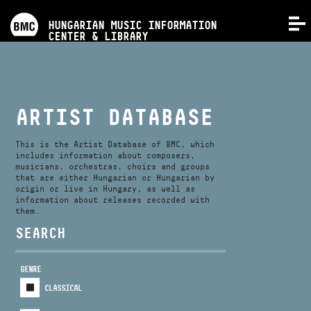
PROGRAMS
HUNGARIAN MUSIC INFORMATION
MENU
CENTER & LIBRARY
COMPETITIONS
TRAININGS
ARTIST DATABASE
RELEASES
This is the Artist Database of BMC, which
includes information about composers,
musicians, orchestras, choirs and groups
that are either Hungarian or Hungarian by
ABOUT US
origin or live in Hungary, as well as
information about releases recorded with
them.
CONTACT
SEARCH
GENRE
VIDEO GALLERY
CLASSICAL