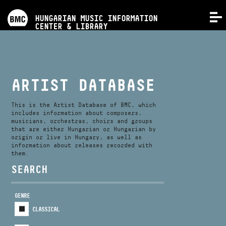
PROGRAMS
HUNGARIAN MUSIC INFORMATION
MENU
CENTER & LIBRARY
COMPETITIONS
TRAININGS
ARTIST DATABASE
RELEASES
This is the Artist Database of BMC, which
includes information about composers,
musicians, orchestras, choirs and groups
that are either Hungarian or Hungarian by
ABOUT US
origin or live in Hungary, as well as
information about releases recorded with
them.
CONTACT
SEARCH
GENRE
VIDEO GALLERY
CLASSICAL