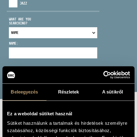
JAZZ
WHAT ARE YOU
SEARCHING?
ADDRESS
NAME:
EMAIL
infokozpont@bmc.hu
PHONE
SEARCH
OPENING HOURS
Beleegyezés
Részletek
A sütikről
Ez a weboldal sütiket használ
SAMSARA
Sütiket használunk a tartalmak és hirdetések személyre
QUARTET: BINDU
szabásához, közösségi funkciók biztosításához,