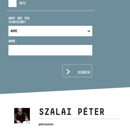
JAZZ
WHAT ARE YOU
SEARCHING?
ADDRESS
NAME:
EMAIL
infokozpont@bmc.hu
PHONE
SEARCH
OPENING HOURS
SZALAI PÉTER
percussion