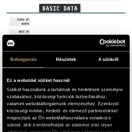
ARTIST DATABASE
BASIC DATA
COMPOSITION DATABASE
PLACE OF
BIRTH
MUSIC LIBRARY, ONLINE CATALOG
DATE OF
BIRTH
Tin Tin Quartet / Quintet
ORCHESTRA
DISCOGRAPHY
Beleegyezés
Részletek
A sütikről
YEAR
TITLE
PUBLISHER
CODE
REMARK
GyőrFree Műhely a
Harmónia
HCD 233
Ez a weboldal sütiket használ
MU Színházban
Produkció
Binder
Sütiket használunk a tartalmak és hirdetések személyre
Binder Károly:
1991
Music
BMM 9704
Erózió
Manufactory
szabásához, közösségi funkciók biztosításához,
James, Stephen -
valamint weboldalforgalmunk elemzéséhez. Ezenkívül
Szalai Péter:
Fonó
1998
FA-049-2 CD
Own
Ragas of Pandit
Records
közösségi média-, hirdető- és elemező partnereinkkel
Ravi Shankar
megosztjuk az Ön weboldalhasználatra vonatkozó
The Other Shore
1999
Leo Records
CD LR 281
(A Túlsó Part)
adatait, akik kombinálhatják az adatokat más olyan
Lantos Zoltán'
2002
Mirrorworld:
BMC Records
BMC CD 078
adatokkal, amelyeket Ön adott meg számukra vagy az