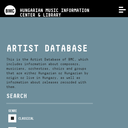
PROGRAMS
HUNGARIAN MUSIC INFORMATION
MENU
CENTER & LIBRARY
COMPETITIONS
TRAININGS
ARTIST DATABASE
RELEASES
This is the Artist Database of BMC, which
includes information about composers,
musicians, orchestras, choirs and groups
that are either Hungarian or Hungarian by
ABOUT US
origin or live in Hungary, as well as
information about releases recorded with
them.
CONTACT
SEARCH
GENRE
VIDEO GALLERY
CLASSICAL