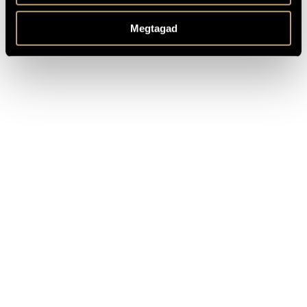
ünnepe a földnek
Juhász Gábor
Megtagad
Trió: Making a
Fonó
2014
FA 293-2
change Coltrane's
Records
Love Supreme