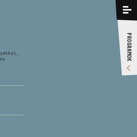
PROGRAMOK
KÉPZÉSEK
PROGRAMOK
RÓLUNK
zekkel,
VIDEÓ GALÉRIA
os