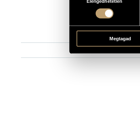
Elengedhetetlen
kiválasztása
BMC CD 051
KATALÓGUSSZÁMA
2001
MEGJELENÉS ÉVE
Részletes ad
RÉSZLETEK
Yengibarjan
ELŐADÓK
Megtagad
Barcza Horv
KÖZREMŰKÖDŐK