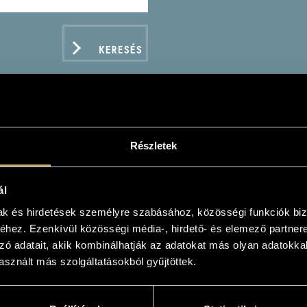
KERESÉS
Részletek
O YENGIBARJAN: TANGO
ál
mak és hirdetések személyre szabásához, közösségi funkciók biz
hez. Ezenkívül közösségi média-, hirdető- és elemező partner
zó adatait, akik kombinálhatják az adatokat más olyan adatokka
ADATOK
sznált más szolgáltatásokból gyűjtöttek.
s