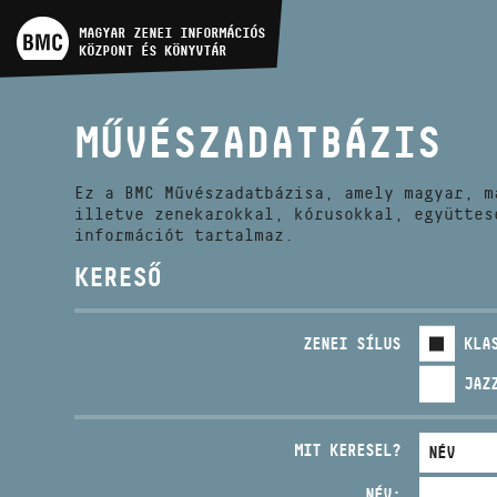
MŰVÉSZADATBÁZIS
MAGYAR ZENEI INFORMÁCIÓS
KÖZPONT ÉS KÖNYVTÁR
ZENEMŰ-ADATBÁZIS
MŰVÉSZADATBÁZIS
ZENEI KÖNYVTÁR, ONLINE
KATALÓGUS
Ez a BMC Művészadatbázisa, amely magyar, m
illetve zenekarokkal, kórusokkal, együttes
információt tartalmaz.
KERESŐ
ZENEI SÍLUS
KLA
JAZ
MIT KERESEL?
NÉV: