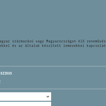
HÍREK
CÍM
VERSENYEK
EMAIL
infokozpont@bmc.hu
KIADVÁNYOK
TELEFON
agyar származású vagy Magyarországon élő zeneművés
KAPCSOLAT
ekkel és az általuk készített lemezekkel kapcsolat
NYITVA TARTÁS
SSZIKUS
Z