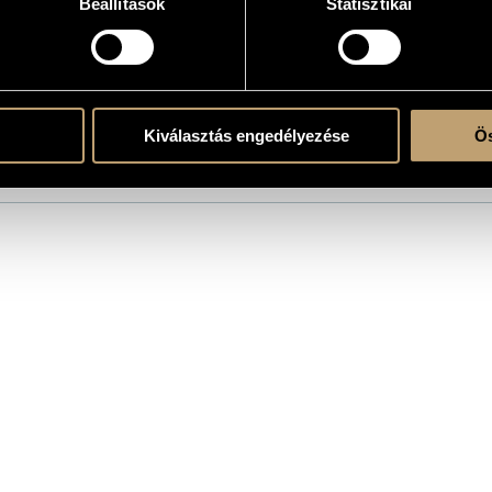
Beállítások
Statisztikai
atok
 David
Kiválasztás engedélyezése
Ös
áth József
/
Juhász Gábor