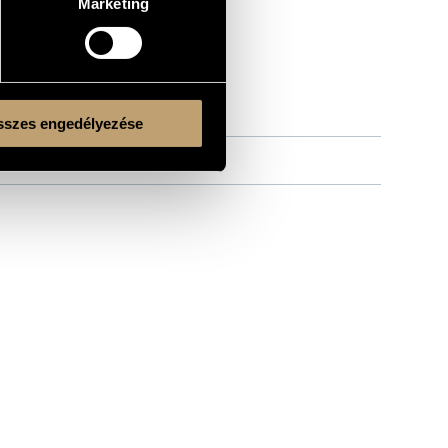
Marketing
szes engedélyezése