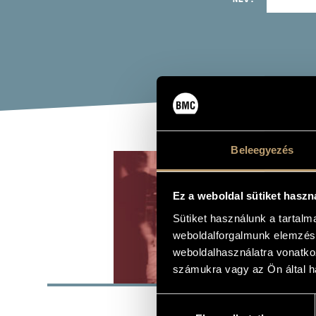
Beleegyezés
TRI
Ez a weboldal sütiket haszn
Album
Sütiket használunk a tartal
weboldalforgalmunk elemzésé
weboldalhasználatra vonatko
ALAP
számukra vagy az Ön által ha
Hozzájárulás
BMC Record
KIADÓ