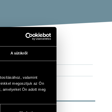
A sütikről
 PASSION
tosításához, valamint
einkkel megosztjuk az Ön
l, amelyeket Ön adott meg