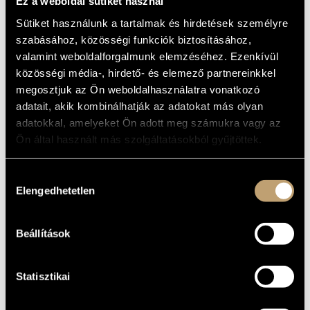
KÖZÉPKORI
Ez a weboldal sütiket használ
MŰVÉSZADATBÁZIS
ZSOLOZSMA
Sütiket használunk a tartalmak és hirdetések személyre
szabásához, közösségi funkciók biztosításához,
ZENEMŰ-ADATBÁZIS
(ST.ELIZABETH OF HUNGARY - TWO
valamint weboldalforgalmunk elemzéséhez. Ezenkívül
MEDEIVAL OFFICES)
ZENEI KÖNYVTÁR, ONLINE KATALÓGUS
közösségi média-, hirdető- és elemező partnereinkkel
Album
megosztjuk az Ön weboldalhasználatra vonatkozó
adatait, akik kombinálhatják az adatokat más olyan
ALAPADATOK
adatokkal, amelyeket Ön adott meg számukra vagy az
Ön által használt más szolgáltatásokból gyűjtöttek.
Hungaroton
KIADÓ
HCD 31605
KATALÓGUSSZÁMA
Hozzájárulás
1995
MEGJELENÉS
Elengedhetetlen
ÉVE
kiválasztása
Részletes adatok
RÉSZLETEK
Dobszay László
/
Szendrei Janka
ELŐADÓK
Beállítások
Bali János
/
Bede Sarolta
/
Béres Ágnes
/
Dobszay Ágnes
/
KÖZREMŰKÖDŐK
Sirákné Kemény Kinga
/
Soós András
Statisztikai