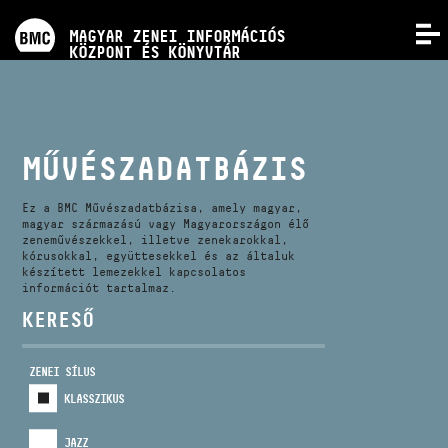
PROGRAMOK
MAGYAR ZENEI INFORMÁCIÓS
MENÜ
KÖZPONT ÉS KÖNYVTÁR
VERSENYEK
KÉPZÉSEK
MŰVÉSZADATBÁZIS
KIADVÁNYOK
Ez a BMC Művészadatbázisa, amely magyar,
magyar származású vagy Magyarországon élő
zeneművészekkel, illetve zenekarokkal,
kórusokkal, együttesekkel és az általuk
RÓLUNK
készített lemezekkel kapcsolatos
információt tartalmaz.
KERESŐ
KAPCSOLAT
ZENEI SÍLUS
VIDEÓ GALÉRIA
KLASSZIKUS
JAZZ