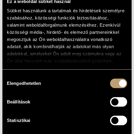
HUNGARIAN
Ez a weboldal sütiket használ
MŰVÉSZADATBÁZIS
BEBOP
Sütiket használunk a tartalmak és hirdetések személyre
ZENEMŰ-ADATBÁZIS
szabásához, közösségi funkciók biztosításához,
valamint weboldalforgalmunk elemzéséhez. Ezenkívül
Album
ZENEI KÖNYVTÁR, ONLINE KATALÓGUS
közösségi média-, hirdető- és elemező partnereinkkel
ALAPADATOK
megosztjuk az Ön weboldalhasználatra vonatkozó
adatait, akik kombinálhatják az adatokat más olyan
BMC Records
KIADÓ
adatokkal, amelyeket Ön adott meg számukra vagy az
BMC CD 066
KATALÓGUSSZÁMA
Ön által használt más szolgáltatásokból gyűjtöttek.
2002
MEGJELENÉS
ÉVE
Hozzájárulás
Részletes adatok
RÉSZLETEK
Elengedhetetlen
kiválasztása
Dresch Mihály
ELŐADÓK
Balogh Kálmán
/
Baló István
/
Kovács Ferenc
/
Szandai
KÖZREMŰKÖDŐK
Beállítások
Mátyás
Archie Shepp (soprano and tenor saxophone, piano)
TOVÁBBI
KÖZREMŰKÖDŐK
Statisztikai