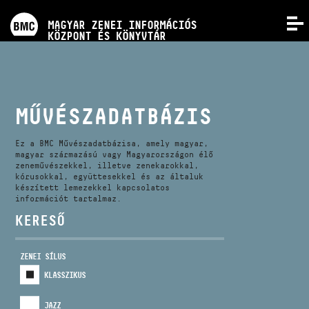
PROGRAMOK
MAGYAR ZENEI INFORMÁCIÓS
MENÜ
KÖZPONT ÉS KÖNYVTÁR
VERSENYEK
KÉPZÉSEK
MŰVÉSZADATBÁZIS
KIADVÁNYOK
Ez a BMC Művészadatbázisa, amely magyar,
magyar származású vagy Magyarországon élő
zeneművészekkel, illetve zenekarokkal,
kórusokkal, együttesekkel és az általuk
RÓLUNK
készített lemezekkel kapcsolatos
információt tartalmaz.
KERESŐ
KAPCSOLAT
ZENEI SÍLUS
VIDEÓ GALÉRIA
KLASSZIKUS
JAZZ