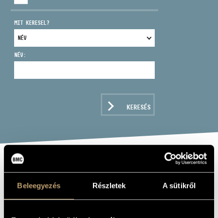
MIT KERESEL?
NÉV:
CÍM
EMAIL
infokozpont@bmc.hu
KERESÉS
TELEFON
NYITVA TARTÁS
DRESCH MIHÁLY
QUARTET/ARCHIE
Beleegyezés
Részletek
A sütikről
SHEPP: