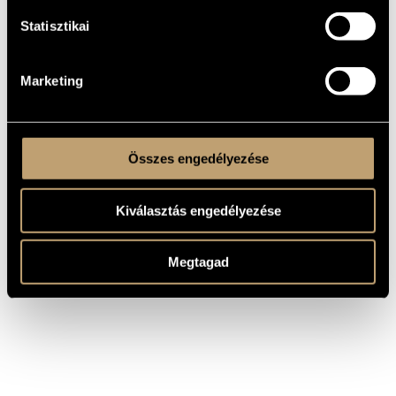
Statisztikai
SZERZŐ
CÍM
Kodály Zoltán
Galántai táncok
Kodály Zoltán
Háry János-szvit
Marketing
Kodály Zoltán
Marosszéki táncok - zenekarra
Összes engedélyezése
Kiválasztás engedélyezése
Megtagad