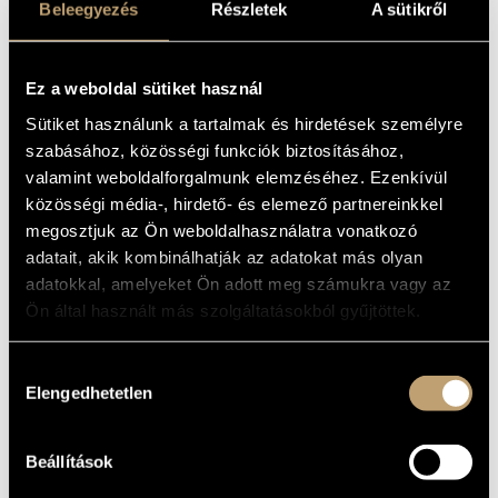
TÁNCOK/GALÁNTAI
Beleegyezés
Részletek
A sütikről
MŰVÉSZADATBÁZIS
TÁNCOK/KÓRUSMŰVE
ZENEMŰ-ADATBÁZIS
Ez a weboldal sütiket használ
Album
ZENEI KÖNYVTÁR, ONLINE KATALÓGUS
Sütiket használunk a tartalmak és hirdetések személyre
ALAPADATOK
szabásához, közösségi funkciók biztosításához,
valamint weboldalforgalmunk elemzéséhez. Ezenkívül
Kodály Zoltán
SZERZŐK
közösségi média-, hirdető- és elemező partnereinkkel
Philips
KIADÓ
megosztjuk az Ön weboldalhasználatra vonatkozó
462824-2
KATALÓGUSSZÁMA
adatait, akik kombinálhatják az adatokat más olyan
1999
MEGJELENÉS
adatokkal, amelyeket Ön adott meg számukra vagy az
ÉVE
Ön által használt más szolgáltatásokból gyűjtöttek.
Részletes adatok
RÉSZLETEK
Fischer Iván
ELŐADÓK
Hozzájárulás
Elengedhetetlen
kiválasztása
Miraculum és Magnificat Kórus
TOVÁBBI
KÖZREMŰKÖDŐK
Beállítások
MŰVEK