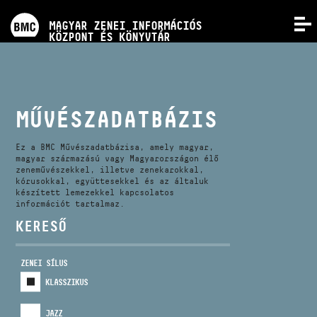
PROGRAMOK
MAGYAR ZENEI INFORMÁCIÓS
MENÜ
KÖZPONT ÉS KÖNYVTÁR
VERSENYEK
KÉPZÉSEK
MŰVÉSZADATBÁZIS
KIADVÁNYOK
Ez a BMC Művészadatbázisa, amely magyar,
magyar származású vagy Magyarországon élő
zeneművészekkel, illetve zenekarokkal,
kórusokkal, együttesekkel és az általuk
RÓLUNK
készített lemezekkel kapcsolatos
információt tartalmaz.
KERESŐ
KAPCSOLAT
ZENEI SÍLUS
VIDEÓ GALÉRIA
KLASSZIKUS
JAZZ