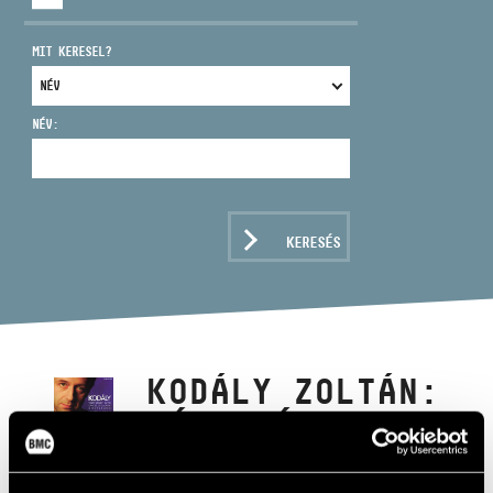
MIT KERESEL?
NÉV:
CÍM
EMAIL
infokozpont@bmc.hu
KERESÉS
TELEFON
NYITVA TARTÁS
KODÁLY ZOLTÁN:
HÁRY JÁNOS -
SZVIT/MAROSSZÉKI