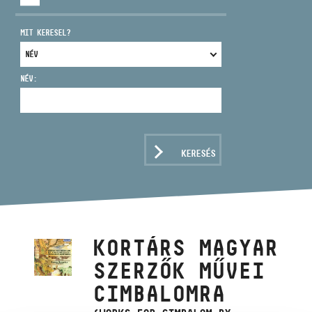
MIT KERESEL?
NÉV:
CÍM
EMAIL
infokozpont@bmc.hu
KERESÉS
TELEFON
NYITVA TARTÁS
KORTÁRS MAGYAR
SZERZŐK MŰVEI
CIMBALOMRA