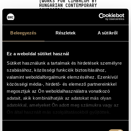
(WORKS FOR CIMBALOM BY
MŰVÉSZADATBÁZIS
HUNGARIAN CONTEMPORARY
COMPOSERS)
ZENEMŰ-ADATBÁZIS
Album
ZENEI KÖNYVTÁR, ONLINE KATALÓGUS
Beleegyezés
Részletek
A sütikről
ALAPADATOK
Csemiczky Miklós
/
Dubrovay László
/
Lendvay Kamilló
/
SZERZŐK
Reményi Attila
/
Ránki György
Ez a weboldal sütiket használ
Hungaroton
KIADÓ
Sütiket használunk a tartalmak és hirdetések személyre
HCD 31669
KATALÓGUSSZÁMA
szabásához, közösségi funkciók biztosításához,
1997
MEGJELENÉS
valamint weboldalforgalmunk elemzéséhez. Ezenkívül
ÉVE
közösségi média-, hirdető- és elemező partnereinkkel
Részletes adatok
RÉSZLETEK
megosztjuk az Ön weboldalhasználatra vonatkozó
Szakály Ágnes
ELŐADÓK
adatait, akik kombinálhatják az adatokat más olyan
Magyar Rádió Szimfonikus Zenekara (Hungarian Radio
adatokkal, amelyeket Ön adott meg számukra vagy az
KÖZREMŰKÖDŐK
Symphony Orchestra)
/
Farkas Rózsa
/
Gál Tamás
/
Ligeti
Ön által használt más szolgáltatásokból gyűjtöttek.
András
Művek: Csemiczky: Fantasia concertante; Dubrovay:
TOVÁBBI
Versenymű cimbalomra és vonósokra; Lendvay: Concertino
Hozzájárulás
SZERZŐK,
semplice;