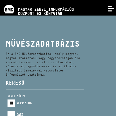
PROGRAMOK
MAGYAR ZENEI INFORMÁCIÓS
MENÜ
KÖZPONT ÉS KÖNYVTÁR
VERSENYEK
KÉPZÉSEK
MŰVÉSZADATBÁZIS
KIADVÁNYOK
Ez a BMC Művészadatbázisa, amely magyar,
magyar származású vagy Magyarországon élő
zeneművészekkel, illetve zenekarokkal,
kórusokkal, együttesekkel és az általuk
RÓLUNK
készített lemezekkel kapcsolatos
információt tartalmaz.
KERESŐ
KAPCSOLAT
ZENEI SÍLUS
VIDEÓ GALÉRIA
KLASSZIKUS
JAZZ