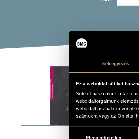
Beleegyezés
BRA
Ez a weboldal sütiket haszn
Album
Sütiket használunk a tartal
weboldalforgalmunk elemzésé
weboldalhasználatra vonatko
számukra vagy az Ön által ha
ALAP
Hozzájárulás
BMC Record
KIADÓ
Elengedhetetlen
kiválasztása