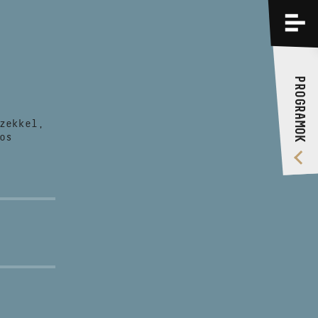
PROGRAMOK
KÉPZÉSEK
PROGRAMOK
RÓLUNK
zekkel,
VIDEÓ GALÉRIA
os