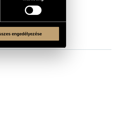
szes engedélyezése
Kulturális és Innovációs Minisztérium
Nemzeti Kulturális Alap
Ferencváros