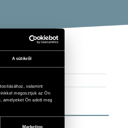
A sütikről
ÓNIÁK
tosításához, valamint
einkkel megosztjuk az Ön
l, amelyeket Ön adott meg
Marketing