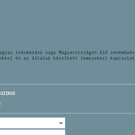
HÍREK
CÍM
VERSENYEK
EMAIL
infokozpont@bmc.hu
KIADVÁNYOK
TELEFON
agyar származású vagy Magyarországon élő zeneművés
KAPCSOLAT
ekkel és az általuk készített lemezekkel kapcsolat
NYITVA TARTÁS
SSZIKUS
Z