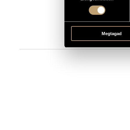
BMC CD 067
KATALÓGUSSZÁMA
2002
MEGJELENÉS ÉVE
Részletes ad
RÉSZLETEK
Bergel Erich
ELŐADÓK
Megtagad
További köz
MEGJEGYZÉS