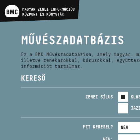
MŰVÉSZADATBÁZIS
MAGYAR ZENEI INFORMÁCIÓS
KÖZPONT ÉS KÖNYVTÁR
ZENEMŰ-ADATBÁZIS
MŰVÉSZADATBÁZIS
ZENEI KÖNYVTÁR, ONLINE
KATALÓGUS
Ez a BMC Művészadatbázisa, amely magyar, m
illetve zenekarokkal, kórusokkal, együttes
információt tartalmaz.
KERESŐ
ZENEI SÍLUS
KLA
JAZ
MIT KERESEL?
NÉV: