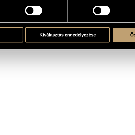
atok
Kiválasztás engedélyezése
Ös
reműködő: Kolozsvári Filharmonikusok