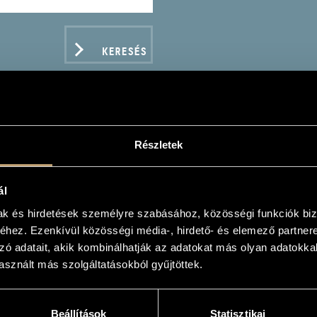
KERESÉS
Részletek
HMS, JOHANNES: SZIMF
ál
mak és hirdetések személyre szabásához, közösségi funkciók biz
hez. Ezenkívül közösségi média-, hirdető- és elemező partner
zó adatait, akik kombinálhatják az adatokat más olyan adatokka
sznált más szolgáltatásokból gyűjtöttek.
ADATOK
s
Beállítások
Statisztikai