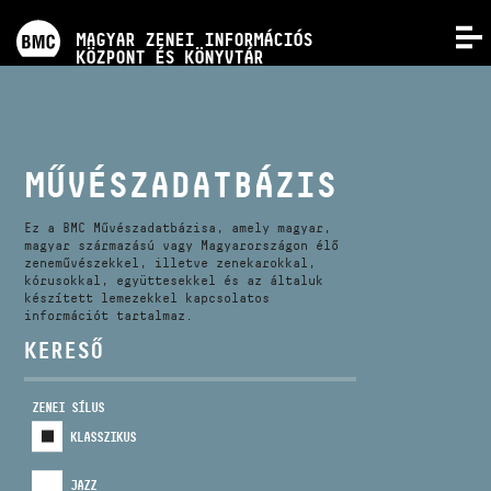
PROGRAMOK
MAGYAR ZENEI INFORMÁCIÓS
MENÜ
KÖZPONT ÉS KÖNYVTÁR
VERSENYEK
KÉPZÉSEK
MŰVÉSZADATBÁZIS
KIADVÁNYOK
Ez a BMC Művészadatbázisa, amely magyar,
magyar származású vagy Magyarországon élő
zeneművészekkel, illetve zenekarokkal,
kórusokkal, együttesekkel és az általuk
RÓLUNK
készített lemezekkel kapcsolatos
információt tartalmaz.
KERESŐ
KAPCSOLAT
ZENEI SÍLUS
VIDEÓ GALÉRIA
KLASSZIKUS
JAZZ