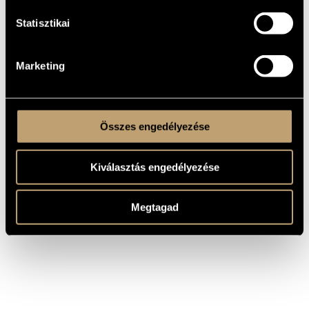
MŰVEK
Statisztikai
SZERZŐ
CÍM
Marketing
Bartók Béla
Gyermekeknek, BB 53
Összes engedélyezése
Kiválasztás engedélyezése
Megtagad