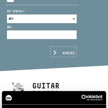
MIT KERESEL?
NÉV:
CÍM
EMAIL
infokozpont@bmc.hu
KERESÉS
TELEFON
NYITVA TARTÁS
GUITAR
RECITAL:
PAINE, BARTÓK,