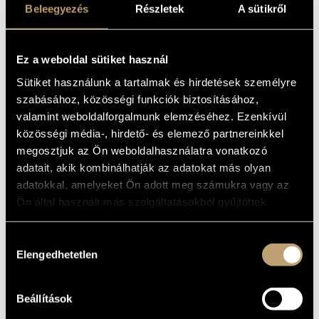
FARQUHAR,
Beleegyezés
Részletek
A sütikről
MŰVÉSZADATBÁZIS
ELMSLY, RIMMER
ZENEMŰ-ADATBÁZIS
- DREAM
Ez a weboldal sütiket használ
WEAVING - NEW
ZENEI KÖNYVTÁR, ONLINE KATALÓGUS
Sütiket használunk a tartalmak és hirdetések személyre
ZEALAND GUITAR
szabásához, közösségi funkciók biztosításához,
MUSIC VOL.2
valamint weboldalforgalmunk elemzéséhez. Ezenkívül
közösségi média-, hirdető- és elemező partnereinkkel
megosztjuk az Ön weboldalhasználatra vonatkozó
Album
adatait, akik kombinálhatják az adatokat más olyan
adatokkal, amelyeket Ön adott meg számukra vagy az
ALAPADATOK
Ön által használt más szolgáltatásokból gyűjtöttek.
Bartók Béla
SZERZŐK
Naxos
KIADÓ
Hozzájárulás
8.573765
Elengedhetetlen
KATALÓGUSSZÁMA
kiválasztása
2017
MEGJELENÉS
ÉVE
Beállítások
Részletes adatok
RÉSZLETEK