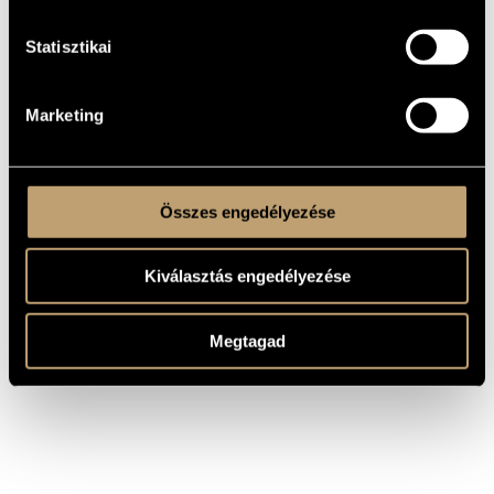
More about the CD
DETAILS
Statisztikai
WORKS
Marketing
COMPOSER
TITLE
Bartók Béla
For Children, BB 53
Összes engedélyezése
Kiválasztás engedélyezése
Megtagad