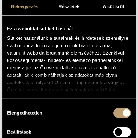
PAINE, BARTÓK,
ARTIST DATABASE
Beleegyezés
Részletek
A sütikről
FARQUHAR,
ELMSLY, RIMMER
COMPOSITION DATABASE
- DREAM
Ez a weboldal sütiket használ
MUSIC LIBRARY, ONLINE CATALOG
WEAVING - NEW
Sütiket használunk a tartalmak és hirdetések személyre
szabásához, közösségi funkciók biztosításához,
ZEALAND GUITAR
valamint weboldalforgalmunk elemzéséhez. Ezenkívül
MUSIC VOL.2
közösségi média-, hirdető- és elemező partnereinkkel
megosztjuk az Ön weboldalhasználatra vonatkozó
adatait, akik kombinálhatják az adatokat más olyan
Album
adatokkal, amelyeket Ön adott meg számukra vagy az
BASIC DATA
Ön által használt más szolgáltatásokból gyűjtöttek.
Bartók Béla
COMPOSERS
Hozzájárulás
Naxos
LABEL
Elengedhetetlen
kiválasztása
8.573765
CATALOGUE
NO.
2017
Beállítások
DATE OF
RELEASE