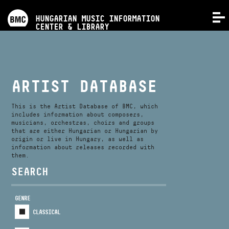
PROGRAMS
HUNGARIAN MUSIC INFORMATION
MENU
CENTER & LIBRARY
COMPETITIONS
TRAININGS
ARTIST DATABASE
RELEASES
This is the Artist Database of BMC, which
includes information about composers,
musicians, orchestras, choirs and groups
that are either Hungarian or Hungarian by
ABOUT US
origin or live in Hungary, as well as
information about releases recorded with
them.
CONTACT
SEARCH
GENRE
VIDEO GALLERY
CLASSICAL