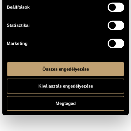
RV 546
Beállítások
Vivaldi,
A-dúr concerto vonószenekarra
Antonio
RV 158
B-dúr concerto hegedűre,
Vivaldi,
gordonkára és vonószenekarra
Antonio
RV 547
Statisztikai
Ricciotti,
G-dúr concertino (Concerto
Carlo
armonico)
d-moll concerto grosso két
Marketing
hegedűre, mélyhegedűre,
Geminiani,
cselló és vonószenekarra
Francesco
(Corelli ´´La Follia´´-ja
nyomán)
Purcell,
g-moll chaconne Z. 730
Henry
Összes engedélyezése
Kiválasztás engedélyezése
Megtagad