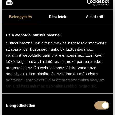
Album
MŰVÉSZADATBÁZIS
ALAPADATOK
ZENEMŰ-ADATBÁZIS
Beleegyezés
Részletek
A sütikről
Hungaroton
KIADÓ
ZENEI KÖNYVTÁR, ONLINE KATALÓGUS
HCD 12995
KATALÓGUSSZÁMA
Ez a weboldal sütiket használ
1999
MEGJELENÉS
ÉVE
Sütiket használunk a tartalmak és hirdetések személyre
Részletes adatok
RÉSZLETEK
szabásához, közösségi funkciók biztosításához,
Botvay Károly
/
Bánfalvi Béla
valamint weboldalforgalmunk elemzéséhez. Ezenkívül
ELŐADÓK
közösségi média-, hirdető- és elemező partnereinkkel
A Hungaroton SLPD 12995 (1989) újrakiadása
MEGJEGYZÉS
megosztjuk az Ön weboldalhasználatra vonatkozó
Fejérvári János
/
Járdányi Zsófia
/
Lukácsházi István
/
Oláh
KÖZREMŰKÖDŐK
adatait, akik kombinálhatják az adatokat más olyan
Miklós
/
Áchim Erzsébet
adatokkal, amelyeket Ön adott meg számukra vagy az
Ön által használt más szolgáltatásokból gyűjtöttek.
MŰVEK
Hozzájárulás
SZERZŐ
CÍM
Elengedhetetlen
kiválasztása
A-dúr concerto hegedűre,
Vivaldi,
gordonkára és vonószenekarra
Antonio