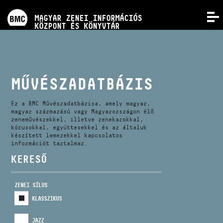
PROGRAMOK
MAGYAR ZENEI INFORMÁCIÓS
MENÜ
KÖZPONT ÉS KÖNYVTÁR
VERSENYEK
KÉPZÉSEK
MŰVÉSZADATBÁZIS
KIADVÁNYOK
Ez a BMC Művészadatbázisa, amely magyar,
magyar származású vagy Magyarországon élő
zeneművészekkel, illetve zenekarokkal,
kórusokkal, együttesekkel és az általuk
RÓLUNK
készített lemezekkel kapcsolatos
információt tartalmaz.
KERESŐ
KAPCSOLAT
ZENEI SÍLUS
VIDEÓ GALÉRIA
KLASSZIKUS
JAZZ