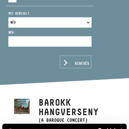
MIT KERESEL?
NÉV:
CÍM
EMAIL
infokozpont@bmc.hu
KERESÉS
TELEFON
NYITVA TARTÁS
BAROKK
HANGVERSENY
(A BAROQUE CONCERT)