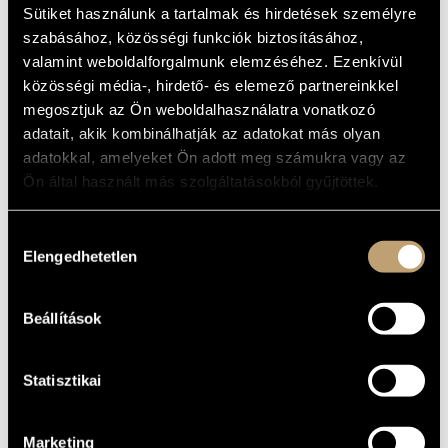
CONCERTOS
Sütiket használunk a tartalmak és hirdetések személyre
MŰVÉSZADATBÁZIS
szabásához, közösségi funkciók biztosításához,
Album
ZENEMŰ-ADATBÁZIS
valamint weboldalforgalmunk elemzéséhez. Ezenkívül
közösségi média-, hirdető- és elemező partnereinkkel
ALAPADATOK
ZENEI KÖNYVTÁR, ONLINE KATALÓGUS
megosztjuk az Ön weboldalhasználatra vonatkozó
adatait, akik kombinálhatják az adatokat más olyan
Philips
KIADÓ
adatokkal, amelyeket Ön adott meg számukra vagy az
468921
KATALÓGUSSZÁMA
Ön által használt más szolgáltatásokból gyűjtöttek.
2001
MEGJELENÉS
ÉVE
Részletes adatok
RÉSZLETEK
Hozzájárulás
Elengedhetetlen
kiválasztása
Kocsis Zoltán
ELŐADÓK
2 CD
MEGJEGYZÉS
Beállítások
Edo de Waart, San Francisco Symphony Orchestra
TOVÁBBI
KÖZREMŰKÖDŐK
Statisztikai
Marketing