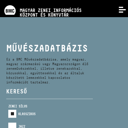
PROGRAMOK
MAGYAR ZENEI INFORMÁCIÓS
MENÜ
KÖZPONT ÉS KÖNYVTÁR
VERSENYEK
KÉPZÉSEK
MŰVÉSZADATBÁZIS
KIADVÁNYOK
Ez a BMC Művészadatbázisa, amely magyar,
magyar származású vagy Magyarországon élő
zeneművészekkel, illetve zenekarokkal,
kórusokkal, együttesekkel és az általuk
RÓLUNK
készített lemezekkel kapcsolatos
információt tartalmaz.
KERESŐ
KAPCSOLAT
ZENEI SÍLUS
VIDEÓ GALÉRIA
KLASSZIKUS
JAZZ