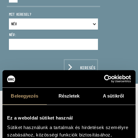
MIT KERESEL?
NÉV:
CÍM
EMAIL
infokozpont@bmc.hu
KERESÉS
TELEFON
NYITVA TARTÁS
Beleegyezés
Részletek
A sütikről
ANIMALS IN
MUSIC
Ez a weboldal sütiket használ
Sütiket használunk a tartalmak és hirdetések személyre
Album
szabásához, közösségi funkciók biztosításához,