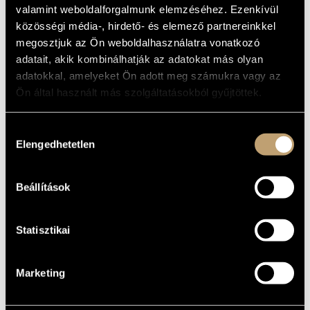
valamint weboldalforgalmunk elemzéséhez. Ezenkívül
MŰVÉSZADATBÁZIS
ALAPADATOK
közösségi média-, hirdető- és elemező partnereinkkel
ZENEMŰ-ADATBÁZIS
megosztjuk az Ön weboldalhasználatra vonatkozó
Naxos
KIADÓ
adatait, akik kombinálhatják az adatokat más olyan
8.578281-82
KATALÓGUSSZÁMA
ZENEI KÖNYVTÁR, ONLINE KATALÓGUS
adatokkal, amelyeket Ön adott meg számukra vagy az
2014
MEGJELENÉS
Ön által használt más szolgáltatásokból gyűjtöttek.
ÉVE
Részletes adatok
RÉSZLETEK
Hozzájárulás
2 CD
MEGJEGYZÉS
Elengedhetetlen
kiválasztása
Kodály Vonósnégyes (Kodály Quartet)
/
Jandó Jenő
/
KÖZREMŰKÖDŐK
Keveházi Jenő
/
Michael Halász
/
Szokolay Balázs
Beállítások
Statisztikai
Marketing