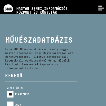
PROGRAMOK
MAGYAR ZENEI INFORMÁCIÓS
MENÜ
KÖZPONT ÉS KÖNYVTÁR
VERSENYEK
KÉPZÉSEK
MŰVÉSZADATBÁZIS
KIADVÁNYOK
Ez a BMC Művészadatbázisa, amely magyar,
magyar származású vagy Magyarországon élő
zeneművészekkel, illetve zenekarokkal,
kórusokkal, együttesekkel és az általuk
RÓLUNK
készített lemezekkel kapcsolatos
információt tartalmaz.
KERESŐ
KAPCSOLAT
ZENEI SÍLUS
VIDEÓ GALÉRIA
KLASSZIKUS
JAZZ