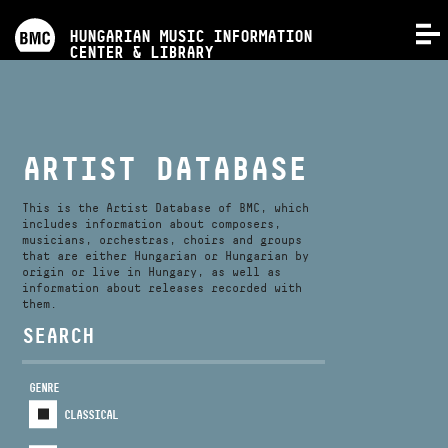
PROGRAMS
HUNGARIAN MUSIC INFORMATION
MENU
CENTER & LIBRARY
COMPETITIONS
TRAININGS
ARTIST DATABASE
RELEASES
This is the Artist Database of BMC, which
includes information about composers,
musicians, orchestras, choirs and groups
that are either Hungarian or Hungarian by
ABOUT US
origin or live in Hungary, as well as
information about releases recorded with
them.
CONTACT
SEARCH
GENRE
VIDEO GALLERY
CLASSICAL