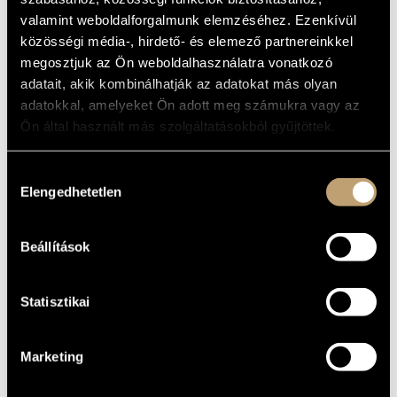
ARTIST DATABASE
Album
valamint weboldalforgalmunk elemzéséhez. Ezenkívül
közösségi média-, hirdető- és elemező partnereinkkel
BASIC DATA
COMPOSITION DATABASE
megosztjuk az Ön weboldalhasználatra vonatkozó
adatait, akik kombinálhatják az adatokat más olyan
Naxos
LABEL
MUSIC LIBRARY, ONLINE CATALOG
adatokkal, amelyeket Ön adott meg számukra vagy az
8.578281-82
CATALOGUE
Ön által használt más szolgáltatásokból gyűjtöttek.
NO.
2014
DATE OF
RELEASE
Hozzájárulás
More about the CDs
DETAILS
Elengedhetetlen
kiválasztása
2 CDs
NOTE
Kodály Vonósnégyes (Kodály Quartet)
/
Jandó Jenő
/
Beállítások
CONTRIBUTORS
Keveházi Jenő
/
Michael Halász
/
Szokolay Balázs
Statisztikai
Marketing