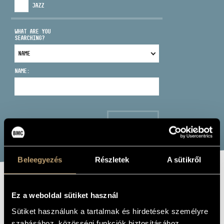
JAZZ
WHAT ARE YOU
SEARCHING?
ADDRESS
NAME:
EMAIL
infokozpont@bmc.hu
PHONE
SEARCH
OPENING HOURS
Beleegyezés
Részletek
A sütikről
ANIMALS IN
Ez a weboldal sütiket használ
MUSIC
Sütiket használunk a tartalmak és hirdetések személyre
szabásához, közösségi funkciók biztosításához,